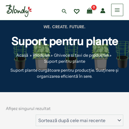
Skip
P
P
r
r
to
Search
e
e
content
ț
ț
m
m
i
a
Suport pentru plante
n
x
i
i
m
m
Acasă
Produse
Ghivece si tavi de productie
Suport pentru plante
Suport plante curgătoare pentru producție. Susținere și
organizarea eficientă în sere.
Afișez singurul rezultat