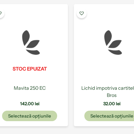
Acest
produs
are
mai
multe
variații.
Opțiunile
pot
fi
STOC EPUIZAT
alese
în
pagina
Mavita 250 EC
Lichid impotriva cartitel
produsului.
Bros
142.00
lei
32.00
lei
Selectează opțiunile
Selectează opțiunile