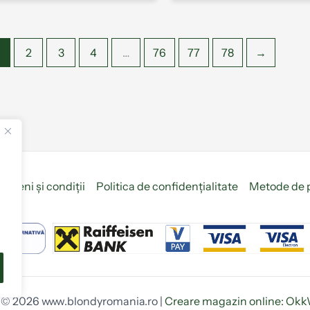
2
3
4
…
76
77
78
→
ermeni și condiții
Politica de confidențialitate
Metode de 
 © 2026 www.blondyromania.ro |
Creare magazin online:
Okk