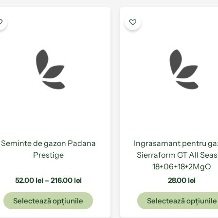
Interval
Acest
de
produs
prețuri:
are
52.00 lei
până
mai
la
multe
216.00 lei
variații.
Opțiunile
pot
fi
alese
în
pagina
Seminte de gazon Padana
Ingrasamant pentru g
produsului.
Prestige
Sierraform GT All Sea
18+06+18+2MgO
52.00
lei
–
216.00
lei
28.00
lei
Selectează opțiunile
Selectează opțiunile