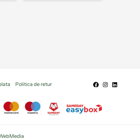
plata
Politica de retur
WebMedia