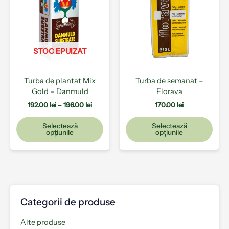
192.00 lei
mai
mai
până
la
multe
mult
196.00 lei
variații.
varia
Opțiunile
Opți
pot
pot
STOC EPUIZAT
fi
fi
alese
ales
Turba de plantat Mix
Turba de semanat –
în
în
Gold – Danmuld
Florava
pagina
pagi
produsului.
prod
192.00
lei
–
196.00
lei
170.00
lei
Selectează
Selectează
opțiunile
opțiunile
Categorii de produse
Alte produse