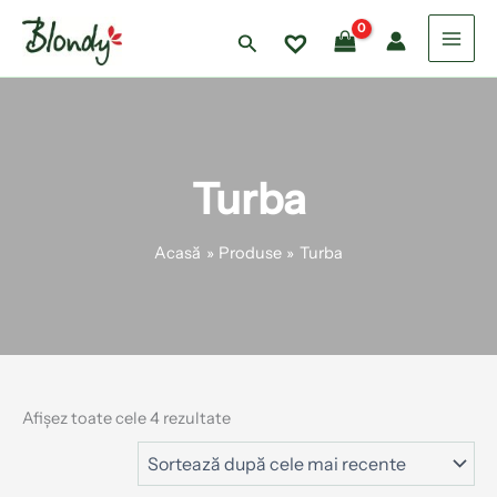
Sortat
Skip
P
P
după
r
r
to
cele
Search
mai
e
e
content
recente
ț
ț
m
m
i
a
n
x
i
i
Turba
m
m
Acasă
Produse
Turba
Afișez toate cele 4 rezultate