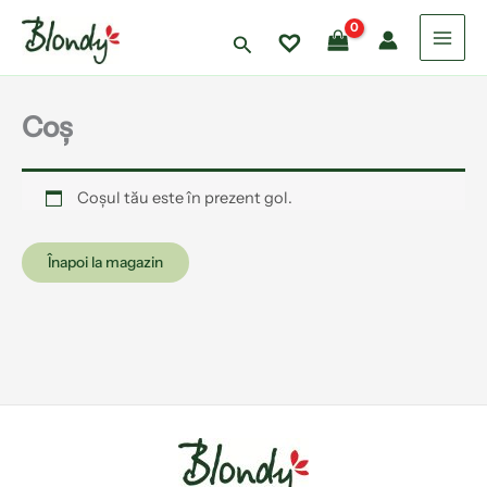
Skip
to
Search
content
Coș
Coșul tău este în prezent gol.
Înapoi la magazin