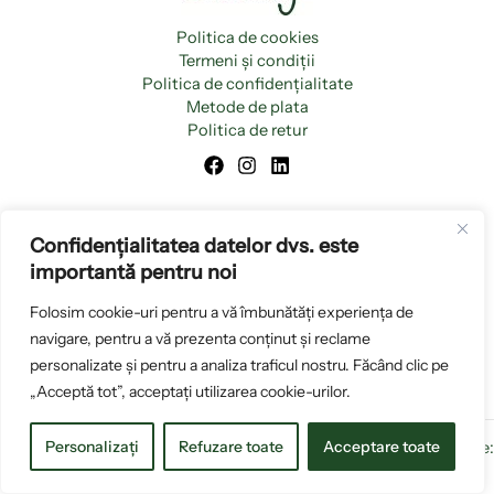
Politica de cookies
Termeni și condiții
Politica de confidențialitate
Metode de plata
Politica de retur
Confidențialitatea datelor dvs. este
importantă pentru noi
Folosim cookie-uri pentru a vă îmbunătăți experiența de
navigare, pentru a vă prezenta conținut și reclame
personalizate și pentru a analiza traficul nostru. Făcând clic pe
„Acceptă tot”, acceptați utilizarea cookie-urilor.
Personalizați
Refuzare toate
Acceptare toate
Copyright © 2026 www.blondyromania.ro |
Creare magazin online:
OkkWebMedia