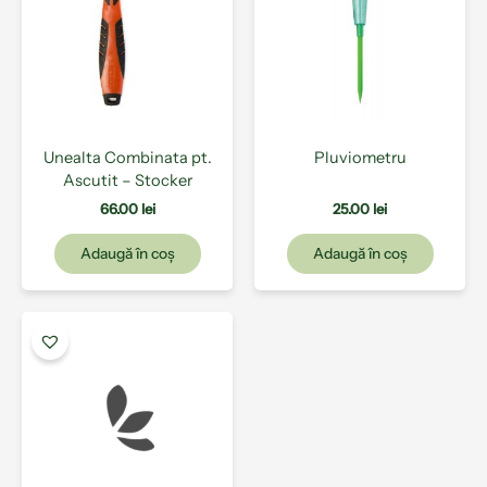
Unealta Combinata pt.
Pluviometru
Ascutit – Stocker
66.00
lei
25.00
lei
Adaugă în coș
Adaugă în coș