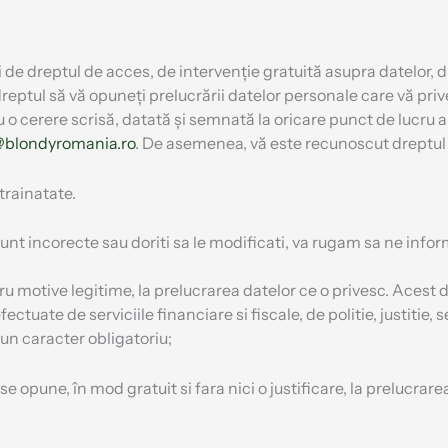
de dreptul de acces, de intervenție gratuită asupra datelor, dre
dreptul să vă opuneți prelucrării datelor personale care vă priv
u o cerere scrisă, datată și semnată la oricare punct de lucru a
@blondyromania.ro
. De asemenea, vă este recunoscut dreptul d
trainatate.
 incorecte sau doriti sa le modificati, va rugam sa ne inform
u motive legitime, la prelucrarea datelor ce o privesc. Acest 
ectuate de serviciile financiare si fiscale, de politie, justitie,
un caracter obligatoriu;
 opune, în mod gratuit si fara nici o justificare, la prelucrare