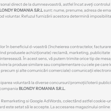
sonal direct de la dumneavoastră, astfel încat aveți controlul
LONDY ROMANIA S.R.L
sunt: nume, prenume, adresa de email
d voluntar. Refuzul furnizării acestora determină imposibilit
iilor în beneficiul d-voastră (încheierea contractelor, factura
nd produsele achiziționate) reclamă, marketing, publicitate (p
 interesează. În acest sens, vă putem trimite orice tip de me
ivire la produse similare sau complementare cu cele pe care le-
ți, precum și alte comunicări comerciale) comunicații electroni
parea voluntară la diverse concursuri/promoții/loterii publicita
e compania
BLONDY ROMANIA S.R.L
.
Remarketing si Google AdWords, colectând astfel cookie-uri. 
ard este setat să le accepte. La accesarea magazinului online