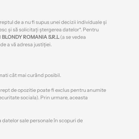
ptul de a nu fi supus unei decizii individuale și
esc și să solicitați ștergerea datelor*. Pentru
l
BLONDY ROMANIA S.R.L
(a se vedea
e a vă adresa justiției.
ati cât mai curând posibil.
drept de opozitie poate fi exclus pentru anumite
 securitate sociala). Prin urmare, aceasta
a datelor sale personale în scopuri de