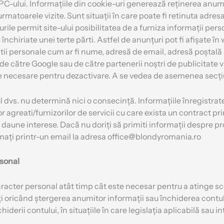
C-ului. Informațiile din cookie-uri generează reținerea anumito
urmatoarele vizite. Sunt situații în care poate fi retinuta adres
urile permit site-ului posibilitatea de a furniza informații per
au închiriate unei terte părti. Astfel de anunțuri pot fi afișate 
tii personale cum ar fi nume, adresă de email, adresă poștală 
de către Google sau de către partenerii noștri de publicitate 
iile necesare pentru dezactivare. A se vedea de asemenea secț
l dvs. nu determină nici o consecință. Informațiile înregistrate
r agreati/furnizorilor de servicii cu care exista un contract pr
daune interese. Dacă nu doriți să primiti informații despre pro
ați printr-un email la adresa office@blondyromania.ro
rsonal
racter personal atât timp cât este necesar pentru a atinge sco
tați oricând ștergerea anumitor informații sau închiderea contul
chiderii contului, în situațiile în care legislația aplicabilă sau