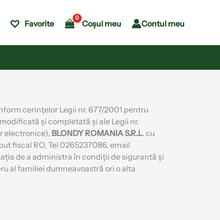
Coșul meu
Contul meu
Favorite
orm cerințelor Legii nr. 677/2001 pentru
modificată și completată și ale Legii nr.
r electronice),
BLONDY ROMANIA S.R.L
. cu
ribut fiscal RO, Tel 0265237086, email
ația de a administra în condiții de sigurantă și
u al familiei dumneavoastră ori o alta