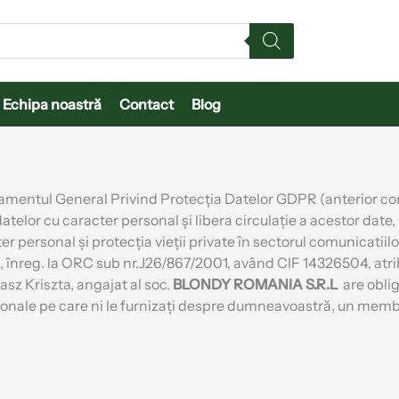
Echipa noastră
Contact
Blog
ntul General Privind Protecția Datelor GDPR (anterior conf
atelor cu caracter personal și libera circulație a acestor date, 
 personal și protecția vieții private în sectorul comunicatiilo
reş, înreg. la ORC sub nr.J26/867/2001, având CIF 14326504, at
z Kriszta, angajat al soc.
BLONDY ROMANIA S.R.L
are oblig
sonale pe care ni le furnizați despre dumneavoastră, un membr