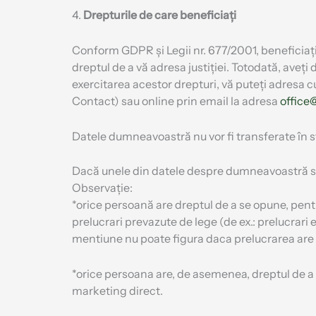
4.
Drepturile de care beneficiați
Conform GDPR și Legii nr. 677/2001, beneficiați 
dreptul de a vă adresa justiției. Totodată, aveți 
exercitarea acestor drepturi, vă puteți adresa c
Contact) sau online prin email la adresa
office
Datele dumneavoastră nu vor fi transferate în s
Dacă unele din datele despre dumneavoastră sunt
Observație:
*orice persoană are dreptul de a se opune, pentr
prelucrari prevazute de lege (de ex.: prelucrari ef
mentiune nu poate figura daca prelucrarea are 
*orice persoana are, de asemenea, dreptul de a se
marketing direct.