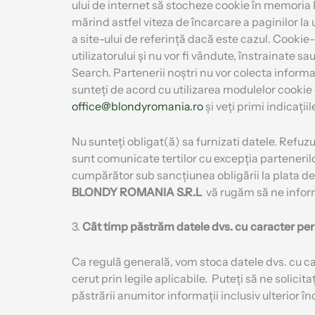
ului de internet să stocheze cookie în memoria P
mărind astfel viteza de încarcare a paginilor la 
a site-ului de referință dacă este cazul. Cookie-
utilizatorului și nu vor fi vândute, înstrainate s
Search. Partenerii noștri nu vor colecta informa
sunteți de acord cu utilizarea modulelor cookie 
office@blondyromania.ro
și veți primi indicaț
Nu sunteți obligat(ă) sa furnizati datele. Refuzu
sunt comunicate tertilor cu excepția partenerilo
cumpărător sub sancțiunea obligării la plata de 
BLONDY ROMANIA S.R.L
vă rugăm să ne inform
3.
Cât timp păstrăm datele dvs. cu caracter pe
Ca regulă generală, vom stoca datele dvs. cu ca
cerut prin legile aplicabile. Puteți să ne solici
păstrării anumitor informații inclusiv ulterior în