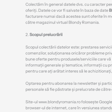
Colectăm în general datele dvs. cu caracter per
oferiți. Datele ce vor fi salvate în baza de date
B
facturare numai dacă acestea sunt oferite în mo
către magazinul virtual Blondy Romania.
2.
Scopul prelucrării
Scopul colectării datelor este: prestarea servic
comenzilor, soluționarea oricăror probleme privi
bune oferte pentru produsele/serviciile care vă
informații generale și tematice, informații cu pr
pentru care ați arătat interes să le achizitiona
Optarea pentru abonarea la newsletter și partici
personale să fie păstrate și prelucrate de cătr
Site-ul www.blondyromania.ro folosește Google 
browser-ul de internet, care în versiunea stand