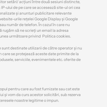
r setări/ acțiuni între două sesiuni distincte,
a IP-ului de pe care se accesează site-ul ori cea
sonalizate și anunturi publicitare relevante
în website-urile rețelei Google Display și Google
sau număr de telefon. În cazul în care nu
vă rugăm să ne scrieți un email la adresa
iunea următoare privind Politica cookies.
 sunt destinate utilizarii de către operator și nu
in care se protejează aceste date primite de la
dusele, serviciile, evenimentele etc. oferite de
pul pentru care au fost furnizate sau cat este
ui și vom da curs acestor solicitări, sub rezerva
 interesele noastre legitime o impun.