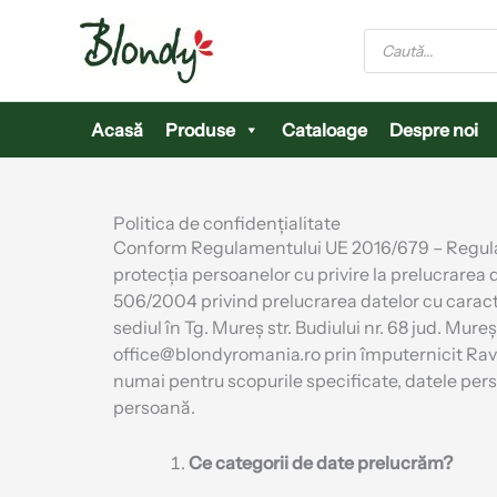
Skip
to
Products
search
content
Acasă
Produse
Cataloage
Despre noi
Politica de confidențialitate
Conform Regulamentului UE 2016/679 – Regulame
protecția persoanelor cu privire la prelucrarea d
506/2004 privind prelucrarea datelor cu caracter
sediul în Tg. Mureş str. Budiului nr. 68 jud. Mu
office@blondyromania.ro prin împuternicit Ravas
numai pentru scopurile specificate, datele per
persoană.
Ce categorii de date prelucrăm?