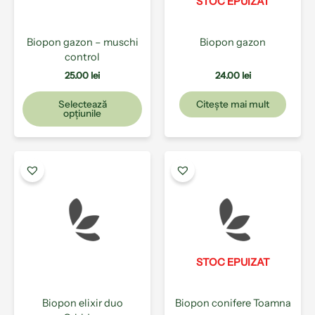
pot
STOC EPUIZAT
fi
alese
Biopon gazon – muschi
Biopon gazon
în
control
pagina
produsului.
25.00
lei
24.00
lei
Selectează
Citește mai mult
opțiunile
Aces
prod
are
mai
mult
varia
Opți
pot
STOC EPUIZAT
fi
ales
Biopon elixir duo
Biopon conifere Toamna
în