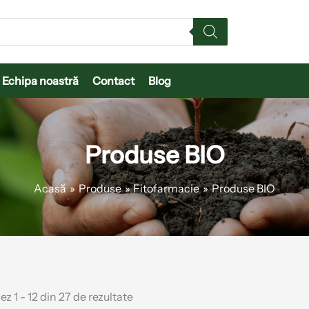
Sortat
după
cele
mai
recente
Echipa noastră
Contact
Blog
Produse BIO
Acasă
Produse
Fitofarmacie
Produse BIO
ez 1 - 12 din 27 de rezultate