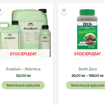
Acest
produs
p
are
2
mai
l
multe
1
variații.
Opțiunile
pot
fi
STOC EPUIZAT
STOC EPUIZAT
alese
în
pagina
Aradium – Atlantica
Zeolit Zeco
produsului.
122.00
lei
26.00
lei
–
198.00
lei
Selectează opțiunile
Selectează opțiunile