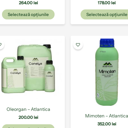
produsului.
264.00
lei
178.00
lei
Selectează opțiunile
Selectează opțiunile
Acest
produs
are
mai
multe
variații.
Opțiunile
pot
fi
alese
în
Oleorgan – Atlantica
pagina
Mimoten – Atlantic
200.00
lei
produsului.
352.00
lei