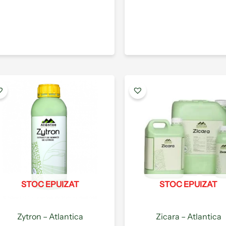
Acest
produs
are
mai
multe
variații.
Opțiunile
pot
fi
STOC EPUIZAT
STOC EPUIZAT
alese
în
pagina
Zytron – Atlantica
Zicara – Atlantica