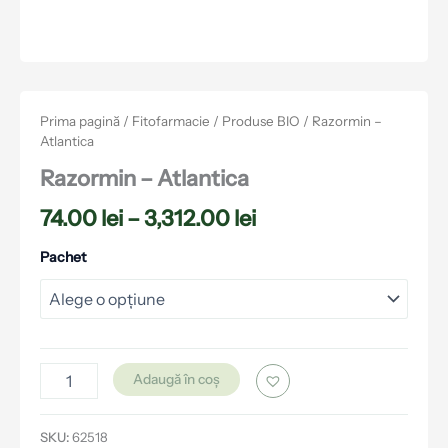
Prima pagină
/
Fitofarmacie
/
Produse BIO
/ Razormin –
Atlantica
Razormin – Atlantica
74.00
lei
–
3,312.00
lei
Pachet
Adaugă în coș
SKU:
62518