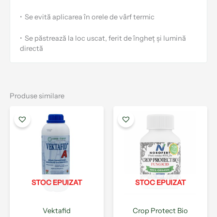
•
Se evită aplicarea în orele de vârf termic
•
Se păstrează la loc uscat, ferit de îngheț și lumină
directă
Produse similare
Acest
Aces
produs
prod
are
are
mai
mai
multe
mult
variații.
varia
Opțiunile
Opți
pot
pot
STOC EPUIZAT
STOC EPUIZAT
fi
fi
alese
ales
Vektafid
Crop Protect Bio
în
în