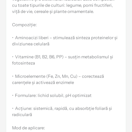
cu toate tipurile de culturi: legume, pomi fructiferi,
viță de vie, cereale și plante ornamentale.
Compoziție:
•
Aminoacizi liberi – stimulează sinteza proteinelor și
diviziunea celulară
•
Vitamine (B1, B2, B6, PP) – susțin metabolismul și
fotosinteza
•
Microelemente (Fe, Zn, Mn, Cu) – corectează
carențele și activează enzimele
•
Formulare: lichid solubil, pH optimizat
•
Acțiune: sistemică, rapidă, cu absorbție foliară și
radiculară
Mod de aplicare: