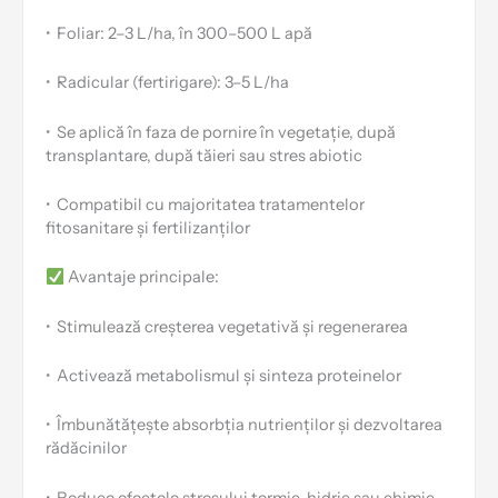
•
Foliar: 2–3 L/ha, în 300–500 L apă
•
Radicular (fertirigare): 3–5 L/ha
•
Se aplică în faza de pornire în vegetație, după
transplantare, după tăieri sau stres abiotic
•
Compatibil cu majoritatea tratamentelor
fitosanitare și fertilizanților
Avantaje principale:
•
Stimulează creșterea vegetativă și regenerarea
•
Activează metabolismul și sinteza proteinelor
•
Îmbunătățește absorbția nutrienților și dezvoltarea
rădăcinilor
•
Reduce efectele stresului termic, hidric sau chimic