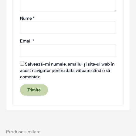
Nume
*
Email
*
Salvează-mi numele, emailul și site-ul web în
acest navigator pentru data viitoare când o să
comentez.
Produse similare