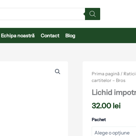
Echipa noastră
Contact
Blog
Cantitate
Lichid
Prima pagină
/
Ratici
impotriva
cartitelor – Bros
cartitelor
-
Lichid impotr
Bros
32.00
lei
Pachet