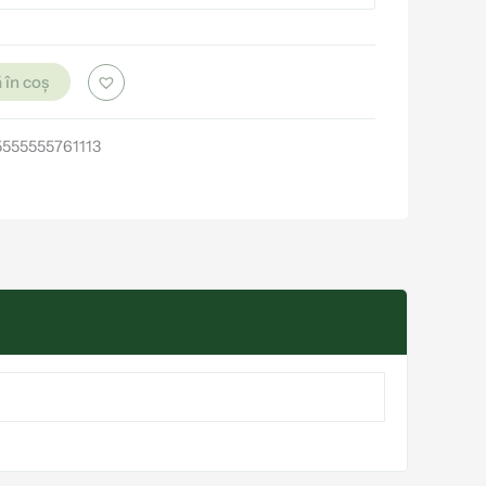
 în coș
555555761113