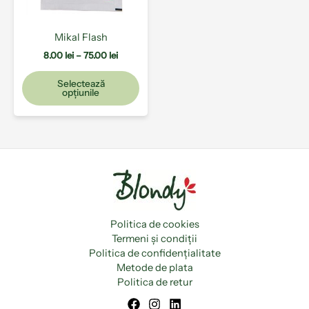
fi
alese
Mikal Flash
în
pagina
8.00
lei
–
75.00
lei
produsului.
Selectează
opțiunile
Politica de cookies
Termeni și condiții
Politica de confidențialitate
Metode de plata
Politica de retur