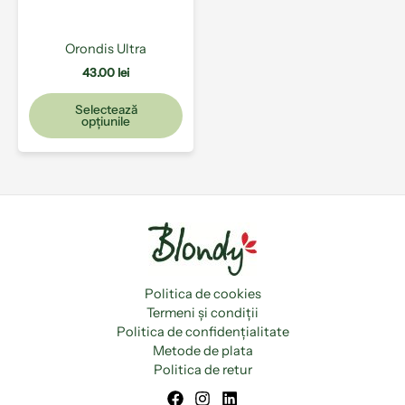
fi
alese
Orondis Ultra
în
pagina
43.00
lei
produsului.
Selectează
opțiunile
Politica de cookies
Termeni și condiții
Politica de confidențialitate
Metode de plata
Politica de retur