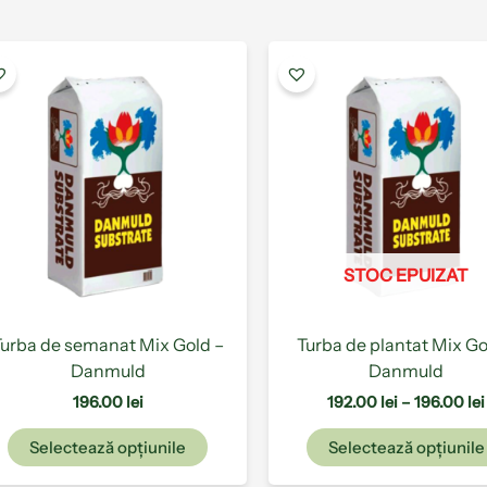
Acest
produs
are
mai
multe
variații.
Opțiunile
pot
fi
STOC EPUIZAT
alese
în
pagina
Turba de semanat Mix Gold –
Turba de plantat Mix Go
produsului.
Danmuld
Danmuld
196.00
lei
192.00
lei
–
196.00
lei
Selectează opțiunile
Selectează opțiunile