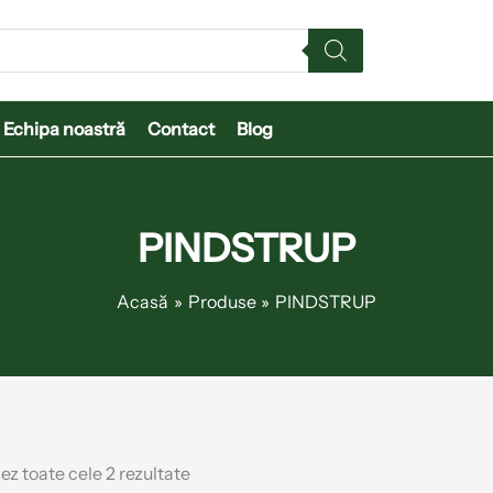
Sortat
după
cele
mai
recente
Echipa noastră
Contact
Blog
PINDSTRUP
Acasă
Produse
PINDSTRUP
ez toate cele 2 rezultate