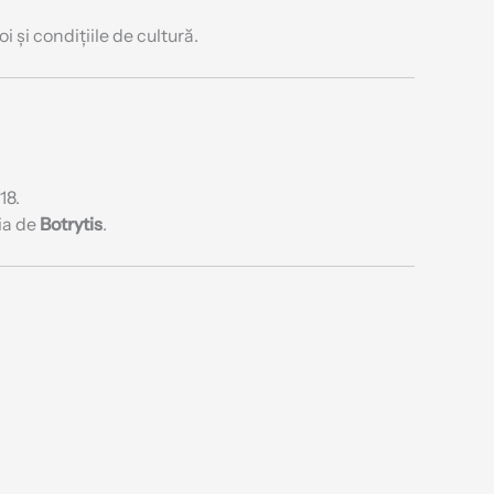
 și condițiile de cultură.
18.
ția de
Botrytis
.