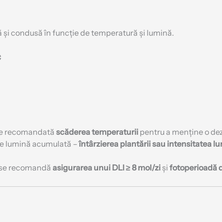
ă și condusă în funcție de temperatură și lumină.
C
este recomandată
scăderea temperaturii
pentru a menține o dez
de lumină acumulată –
întârzierea plantării sau intensitatea l
), se recomandă
asigurarea unui DLI ≥ 8 mol/zi
și
fotoperioadă 