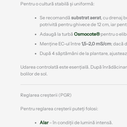
Pentru o cultură stabilă și uniformă:
Se recomandă
substrat aerat
, cu drenaj 
potrivită pentru ghivece de 12 cm, iar pen
Adaugă la turbă
Osmocote®
pentru o elib
Menține EC-ul între
1,5–2,0 mS/cm
; dacă d
După 4 săptămâni de la plantare, ajusteaz
Udarea controlată este esențială. După înrădăcinar
bolilor de sol.
Reglarea creșterii (PGR)
Pentru reglarea creșterii puteți folosi:
Alar
– în condiții de lumină intensă.