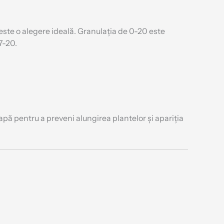
este o alegere ideală. Granulația de 0-20 este
7-20.
apă pentru a preveni alungirea plantelor și apariția