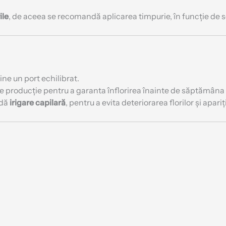
ile
, de aceea se recomandă aplicarea timpurie, în funcție de soi
ne un port echilibrat.
e producție pentru a garanta înflorirea înainte de săptămâna 
ndă
irigare capilară
, pentru a evita deteriorarea florilor și apari