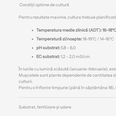
Condiții optime de cultură
Pentru rezultate maxime, cultura trebuie planificat
Temperatura medie zilnică (ADT): 16–18°
Temperatură zi/noapte:
18–19°C / 14–16°C
pH substrat:
5,8 – 6,0
EC substrat:
1,2 – 2,0 mS/cm
În lunile cu lumină scăzută (ianuarie–februarie), 
Mușcatele sunt plante dependente de cantitatea 
culturii.
Pentru o înflorire timpurie (până în săptămâna 18
Substrat, fertilizare și udare