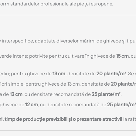
form standardelor profesionale ale pieței europene.
interspecifice, adaptate diverselor mărimi de ghivece și tipur
verde intens; potrivite pentru cultivare în ghivece de
15 cm
, c
mediu; pentru ghivece de
13 cm
, densitate de
20 plante/m²
. Se
 flori simple; pentru ghivece de 13 cm, densitate de
20 plante/
ce de
12 cm
, cu densitate recomandată de
25 plante/m²
.
 ghivece de
12 cm
, cu densitate recomandată de
25 plante/m²
i, timp de producție previzibili și o prezentare atractivă
la raft