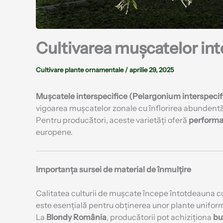
Cultivarea mușcatelor in
Cultivare plante ornamentale
/
aprilie 29, 2025
Mușcatele interspecifice (Pelargonium interspecif
vigoarea mușcatelor zonale cu înflorirea abundentă 
Pentru producători, aceste varietăți oferă
performan
europene.
Importanța sursei de material de înmulțire
Calitatea culturii de mușcate începe întotdeauna 
este esențială pentru obținerea unor plante uniform
La
Blondy România
, producătorii pot achiziționa
bu