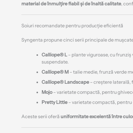
material de înmulțire fiabil și de înaltă calitate
, con
Soiuri recomandate pentru producție eficientă
Syngenta propune cinci serii principale de mușcate 
Calliope® L
– plante viguroase, cu frunziș 
suspendate.
Calliope® M
– talie medie, frunză verde 
Calliope® Landscape
– creștere laterală,
Mojo
– varietate compactă, pentru ghive
Pretty Little
– varietate compactă, pentru
Aceste serii oferă
uniformitate excelentă între culor