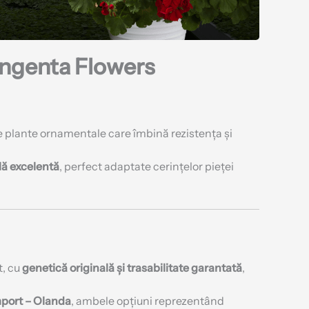
yngenta Flowers
 plante ornamentale care îmbină rezistența și
lă excelentă
, perfect adaptate cerințelor pieței
t, cu
genetică originală și trasabilitate garantată
,
mport – Olanda
, ambele opțiuni reprezentând