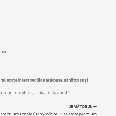
tuia.
e
mușcate interspecifice arătoase, sănătoase și
te, uniformitate și culoare de durată.
URMĂTORUL
largonium zonale Starry White – varietate premium