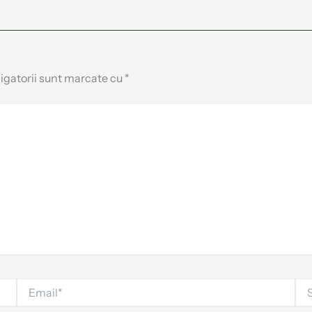
igatorii sunt marcate cu
*
Email*
Sit