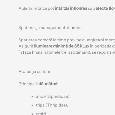
Aplicările târzii pot
întârzia înflorirea
sau
afecta flor
Spațiere și managementul luminii
Spațierea corectă la timp previne alungirea și menți
Asigură
iluminare minimă de 3,5 kLux
în perioada d
În faza finală (ultimele trei săptămâni), se recoma
Protecția culturii
Principalii
dăunători
:
afide (Aphididae),
trips (Thripidae),
omizi.