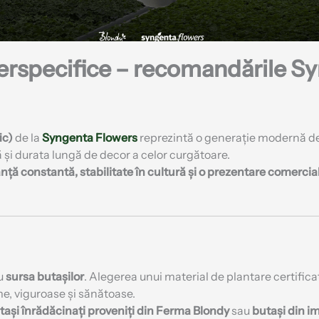
terspecifice – recomandările S
ic)
de la
Syngenta Flowers
reprezintă o generație modernă de
și durata lungă de decor a celor curgătoare.
ță constantă, stabilitate în cultură și o prezentare comercia
cu
sursa butașilor
. Alegerea unui material de plantare certifica
e, viguroase și sănătoase.
tași înrădăcinați proveniți din Ferma Blondy
sau
butași din i