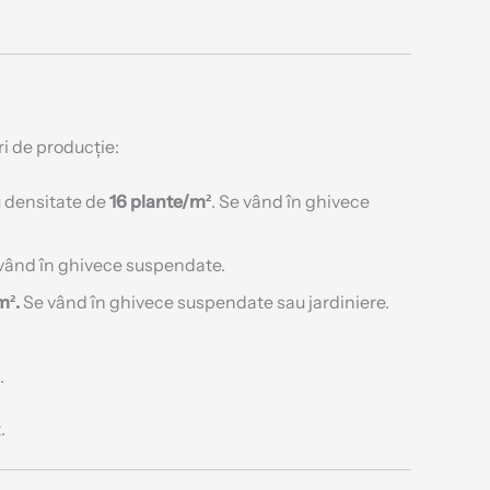
i de producție:
u densitate de
16 plante/m²
. Se vând în ghivece
 vând în ghivece suspendate.
m².
Se vând în ghivece suspendate sau jardiniere.
.
.