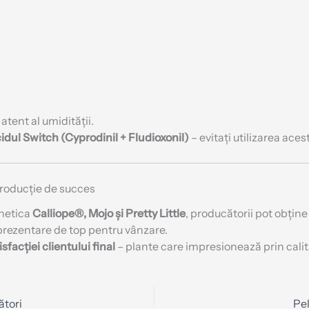
tent al umidității.
cidul Switch (Cyprodinil + Fludioxonil)
– evitați utilizarea aces
producție de succes
enetica
Calliope®,
Mojo și Pretty Little
, producătorii pot obțin
o prezentare de top pentru vânzare.
sfacției clientului final
– plante care impresionează prin calita
ători
Pe