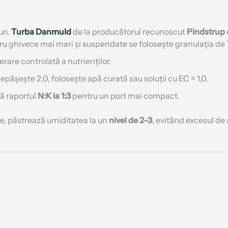
bun.
Turba
Danmuld
de la producătorul recunoscut
Pindstrup
tru ghivece mai mari și suspendate se folosește granulația de 
erare controlată a nutrienților.
epășește 2,0, folosește apă curată sau soluții cu EC < 1,0.
ă raportul
N:K la 1:3
pentru un port mai compact.
e, păstrează umiditatea la un
nivel de 2–3
, evitând excesul de 