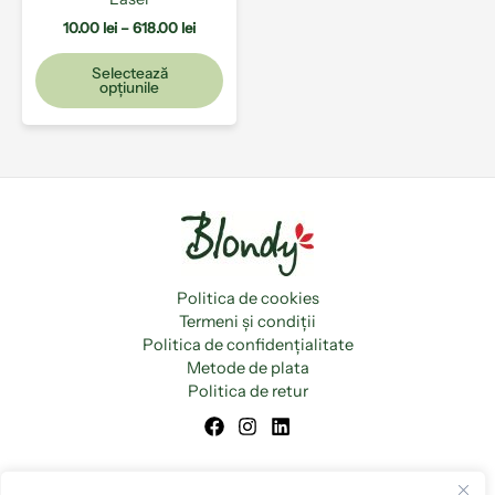
în
pagina
10.00
lei
–
618.00
lei
produsului.
Selectează
opțiunile
Politica de cookies
Termeni și condiții
Politica de confidențialitate
Metode de plata
Politica de retur