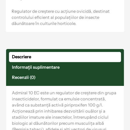
Regulator de creștere cu acțiune ovicidă, destinat
controlului eficient al populațiilor de insecte
dăunătoare în culturile horticole.
Descriere
Informații suplimentare
Recenzii (0)
Admiral 10 EC este un regulator de creștere din grupa
insecticidelor, formulat ca emulsie concentrată,
având ca substanță activă piriproxifen 100 g/l.
Acționează prin inhibarea dezvoltării ouălor și a
stadiilor imature ale insectelor, întrerupând ciclul
biologic al dăunătorilor precum musculița albă
(Bemisia tabaci), afidele și alți vectori de virusuri.