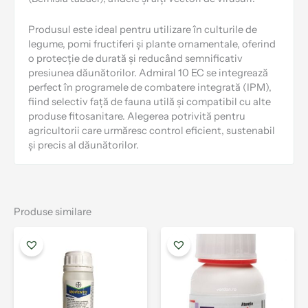
Produsul este ideal pentru utilizare în culturile de
legume, pomi fructiferi și plante ornamentale, oferind
o protecție de durată și reducând semnificativ
presiunea dăunătorilor. Admiral 10 EC se integrează
perfect în programele de combatere integrată (IPM),
fiind selectiv față de fauna utilă și compatibil cu alte
produse fitosanitare. Alegerea potrivită pentru
agricultorii care urmăresc control eficient, sustenabil
și precis al dăunătorilor.
Produse similare
Interval
Interval
Acest
Aces
de
de
produs
prod
prețuri:
prețuri:
are
are
5.00 lei
9.00 lei
mai
mai
până
până
la
multe
la
mult
578.00 lei
1,889.00 l
variații.
varia