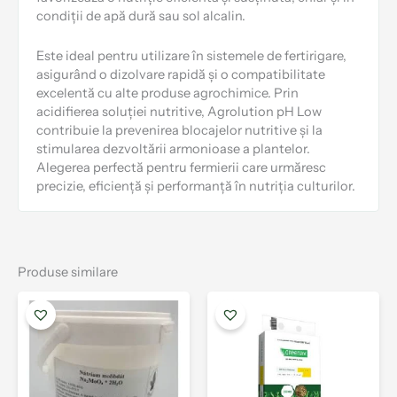
condiții de apă dură sau sol alcalin.
Este ideal pentru utilizare în sistemele de fertirigare,
asigurând o dizolvare rapidă și o compatibilitate
excelentă cu alte produse agrochimice. Prin
acidifierea soluției nutritive, Agrolution pH Low
contribuie la prevenirea blocajelor nutritive și la
stimularea dezvoltării armonioase a plantelor.
Alegerea perfectă pentru fermierii care urmăresc
precizie, eficiență și performanță în nutriția culturilor.
Produse similare
Interval
Interval
Acest
Aces
de
de
produs
prod
prețuri:
prețuri:
are
are
10.00 lei
94.00 lei
mai
mai
până
până
la
multe
la
mult
288.00 lei
96.00 lei
variații.
varia