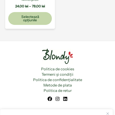
în
pagina
24.00
lei
–
78.00
lei
produsului.
Selectează
opțiunile
Politica de cookies
Termeni și condiții
Politica de confidențialitate
Metode de plata
Politica de retur