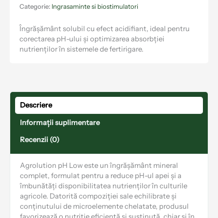
Categorie:
Ingrasaminte si biostimulatori
Îngrășământ solubil cu efect acidifiant, ideal pentru
corectarea pH-ului și optimizarea absorbției
nutrienților în sistemele de fertirigare.
Descriere
Informații suplimentare
Recenzii (0)
Agrolution pH Low este un îngrășământ mineral
complet, formulat pentru a reduce pH-ul apei și a
îmbunătăți disponibilitatea nutrienților în culturile
agricole. Datorită compoziției sale echilibrate și
conținutului de microelemente chelatate, produsul
favorizează o nutriție eficientă și susținută, chiar și în