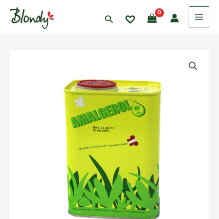
Skip
to
Search
content
Cantitate
Interval
Amalgerol
de
prețuri:
15.00 lei
până
la
99.00 lei