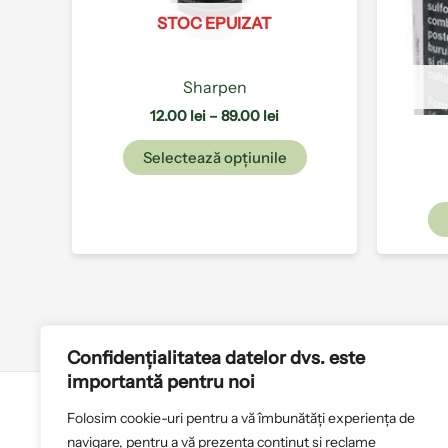
alese
STOC EPUIZAT
în
pagina
produsului.
Sharpen
12.00
lei
–
89.00
lei
Selectează opțiunile
Confidențialitatea datelor dvs. este
importantă pentru noi
Folosim cookie-uri pentru a vă îmbunătăți experiența de
Politica de cookies
T
navigare, pentru a vă prezenta conținut și reclame