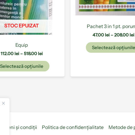
alese
în
pagina
produsului.
STOC EPUIZAT
Pachet 3 in 1 pt. por
47.00
lei
–
208.00
lei
Equip
Selectează opțiunil
112.00
lei
–
518.00
lei
Selectează opțiunile
ermeni și condiții
Politica de confidențialitate
Metode de 