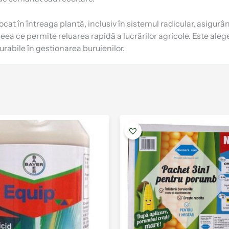
ocat în întreaga plantă, inclusiv în sistemul radicular, asigur
ceea ce permite reluarea rapidă a lucrărilor agricole. Este ale
durabile în gestionarea buruienilor.
Interval
Acest
de
produs
prețuri:
are
112.00 lei
până
mai
la
multe
518.00 lei
variații.
Opțiunile
pot
fi