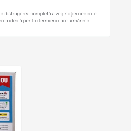
ând distrugerea completă a vegetației nedorite.
gerea ideală pentru fermierii care urmăresc
Interval
Acest
de
produs
prețuri:
are
47.00 lei
până
mai
la
multe
208.00 lei
variații.
Opțiunile
pot
fi