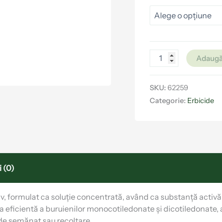
Adaugă
SKU:
62259
Categorie:
Erbicide
 (0)
, formulat ca soluție concentrată, având ca substanță activă
 eficientă a buruienilor monocotiledonate și dicotiledonate, an
 de semănat sau recoltare.