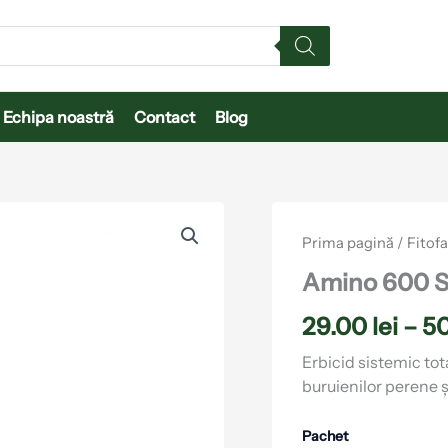
Echipa noastră
Contact
Blog
Cantitate
Amino
Prima pagină
/
Fitof
600
SL
Amino 600 
29.00
lei
–
5
Erbicid sistemic tot
buruienilor perene ș
Pachet