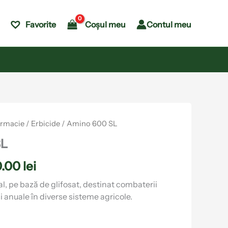
Coșul meu
Contul meu
Favorite
Interval
armacie
/
Erbicide
/ Amino 600 SL
de
SL
prețuri:
0.00
lei
29.00 lei
până
al, pe bază de glifosat, destinat combaterii
i anuale în diverse sisteme agricole.
la
50.00 lei