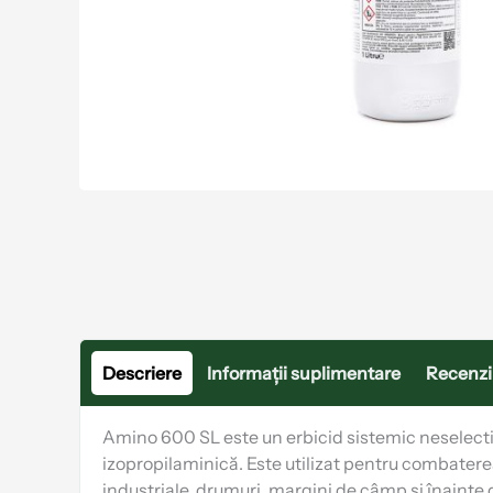
Descriere
Informații suplimentare
Recenzii
Amino 600 SL este un erbicid sistemic neselectiv
izopropilaminică. Este utilizat pentru combaterea
industriale, drumuri, margini de câmp și înainte