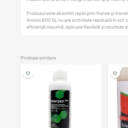
Produsul este absorbit rapid prin frunze și transl
Amino 600 SL nu are activitate reziduală în sol, 
eficiență maximă, aplicare flexibilă și rezultate 
Produse similare
Interval
Acest
de
produs
prețuri:
are
12.00 lei
până
mai
la
multe
89.00 lei
variații.
Opțiunile
pot
fi