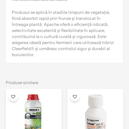
Produsul se aplică în stadiile timpurii de vegetație,
fiind absorbit rapid prin frunze și translocat în
întreaga plantă. Apache oferă o eficiență ridicată,
selectivitate excelentă și flexibilitate în aplicare,
contribuind la o cultură curată și viguroasă. Este
alegerea ideală pentru fermierii care utilizează hibrizi
Clearfield® și urmăresc controlul sigur și durabil al
buruienilor.
Produse similare
Interval
Interval
Acest
Aces
de
de
produs
prod
prețuri:
prețuri:
are
are
58.00 lei
10.00 lei
mai
mai
până
până
la
multe
la
mult
186.00 lei
618.00 lei
variații.
varia
Opțiunile
Opți