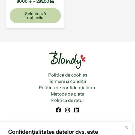
pagina
80.00
lei
–
289.00
lei
produsului.
Selectează
opțiunile
Politica de cookies
Termeni și condiții
Politica de confidențialitate
Metode de plata
Politica de retur
Confidențialitatea datelor dvs. este