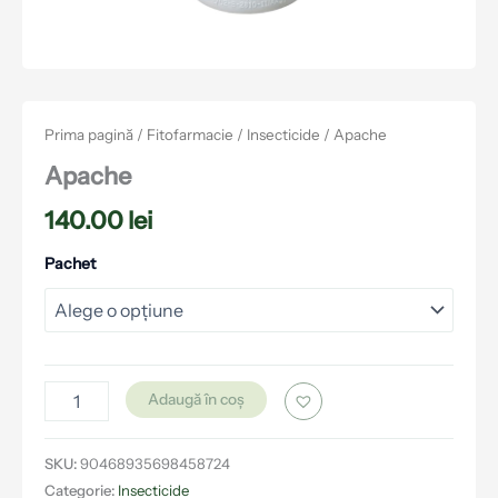
Prima pagină
/
Fitofarmacie
/
Insecticide
/ Apache
Apache
140.00
lei
Pachet
Adaugă în coș
SKU:
90468935698458724
Categorie:
Insecticide