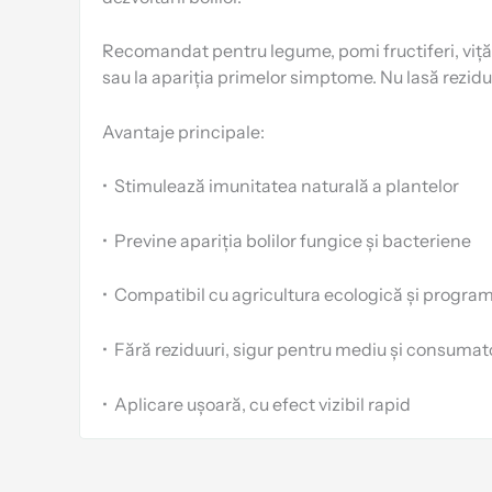
Recomandat pentru legume, pomi fructiferi, viță de
sau la apariția primelor simptome. Nu lasă reziduu
Avantaje principale:
•
Stimulează imunitatea naturală a plantelor
•
Previne apariția bolilor fungice și bacteriene
•
Compatibil cu agricultura ecologică și progra
•
Fără reziduuri, sigur pentru mediu și consumat
•
Aplicare ușoară, cu efect vizibil rapid