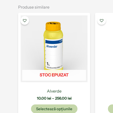
Produse similare
Interval
Acest
de
produs
prețuri:
are
10.00 lei
până
mai
la
multe
256.00 lei
variații.
Opțiunile
pot
fi
alese
STOC EPUIZAT
în
pagina
produsului.
Alverde
10.00
lei
–
256.00
lei
Selectează opțiunile