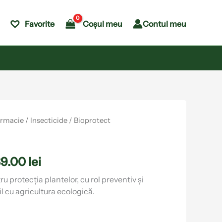
Coșul meu
Contul meu
Favorite
Interval
armacie
/
Insecticide
/ Bioprotect
de
prețuri:
89.00
lei
86.00 lei
până
u protecția plantelor, cu rol preventiv și
il cu agricultura ecologică.
la
289.00 lei