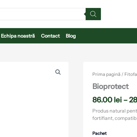
Echipa noastră
Contact
Blog
Cantitate
Bioprotect
Prima pagină
/
Fitof
Bioprotect
86.00
lei
–
2
Produs natural pentr
fortifiant, compatib
Pachet