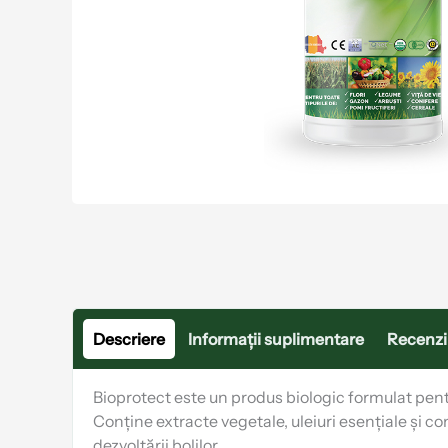
Descriere
Informații suplimentare
Recenzii
Bioprotect este un produs biologic formulat pent
Conține extracte vegetale, uleiuri esențiale și c
dezvoltării bolilor.