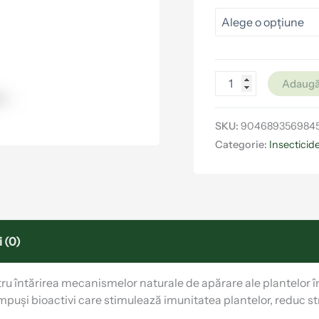
Adaugă
SKU:
904689356984
Categorie:
Insecticid
 (0)
ru întărirea mecanismelor naturale de apărare ale plantelor îm
ompuși bioactivi care stimulează imunitatea plantelor, reduc s