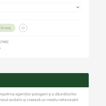
 în coș
57982
e
potriva agenților patogeni și a dăunătorilor.
tresul oxidativ și creează un mediu nefavorabil