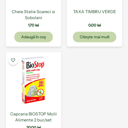
Cheie Statie Soareci si
TAXA TIMBRU VERDE
Sobolani
1.70
lei
0.00
lei
Adaugă în coș
Citește mai mult
Capcana BIOSTOP Molii
Alimente 2 buc/set
20.00
lei