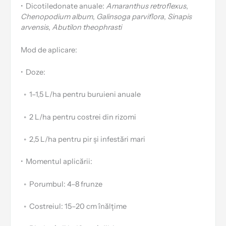
•
Dicotiledonate anuale:
Amaranthus retroflexus
,
Chenopodium album
,
Galinsoga parviflora
,
Sinapis
arvensis
,
Abutilon theophrasti
Mod de aplicare:
•
Doze:
⁠◦
1–1,5 L/ha pentru buruieni anuale
⁠◦
2 L/ha pentru costrei din rizomi
⁠◦
2,5 L/ha pentru pir și infestări mari
•
Momentul aplicării:
⁠◦
Porumbul: 4–8 frunze
⁠◦
Costreiul: 15–20 cm înălțime