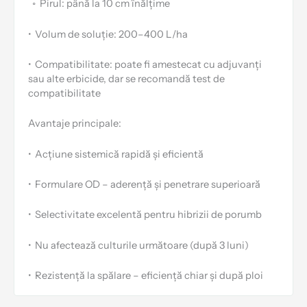
⁠◦
Pirul: până la 10 cm înălțime
•
Volum de soluție: 200–400 L/ha
•
Compatibilitate: poate fi amestecat cu adjuvanți
sau alte erbicide, dar se recomandă test de
compatibilitate
Avantaje principale:
•
Acțiune sistemică rapidă și eficientă
•
Formulare OD – aderență și penetrare superioară
•
Selectivitate excelentă pentru hibrizii de porumb
•
Nu afectează culturile următoare (după 3 luni)
•
Rezistență la spălare – eficiență chiar și după ploi