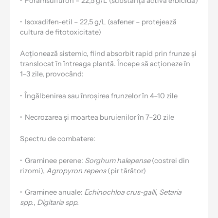
•
Foramsulfuron – 22,5 g/L (substanță activă erbicidă)
•
Isoxadifen-etil – 22,5 g/L (safener – protejează
cultura de fitotoxicitate)
Acționează sistemic, fiind absorbit rapid prin frunze și
translocat în întreaga plantă. Începe să acționeze în
1–3 zile, provocând:
•
Îngălbenirea sau înroșirea frunzelor în 4–10 zile
•
Necrozarea și moartea buruienilor în 7–20 zile
Spectru de combatere:
•
Graminee perene:
Sorghum halepense
(costrei din
rizomi),
Agropyron repens
(pir târâtor)
•
Graminee anuale:
Echinochloa crus-galli
,
Setaria
spp.
,
Digitaria spp.