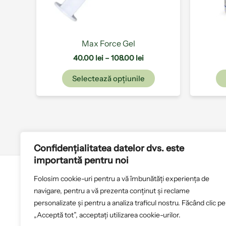
alese
în
pagina
produsului.
Max Force Gel
40.00
lei
–
108.00
lei
Selectează opțiunile
Confidențialitatea datelor dvs. este
importantă pentru noi
Folosim cookie-uri pentru a vă îmbunătăți experiența de
Politica de cookies
T
navigare, pentru a vă prezenta conținut și reclame
personalizate și pentru a analiza traficul nostru. Făcând clic pe
„Acceptă tot”, acceptați utilizarea cookie-urilor.