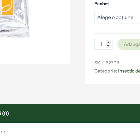
Pachet
Adaugă
SKU:
62709
Categorie:
Insecticid
 (0)
ine: