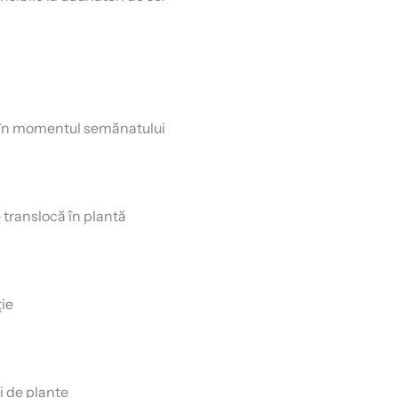
r, în momentul semănatului
 translocă în plantă
ție
i de plante