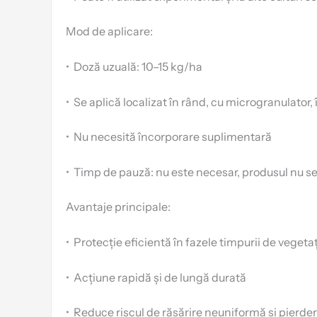
Mod de aplicare:
•
Doză uzuală: 10–15 kg/ha
•
Se aplică localizat în rând, cu microgranulato
•
Nu necesită încorporare suplimentară
•
Timp de pauză: nu este necesar, produsul nu se
Avantaje principale:
•
Protecție eficientă în fazele timpurii de vegeta
•
Acțiune rapidă și de lungă durată
•
Reduce riscul de răsărire neuniformă și pierder