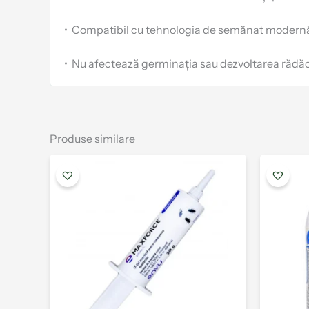
•
Compatibil cu tehnologia de semănat modern
•
Nu afectează germinația sau dezvoltarea rădăc
Produse similare
Interval
Acest
de
produs
prețuri:
are
40.00 lei
până
mai
la
multe
108.00 lei
variații.
Opțiunile
pot
fi