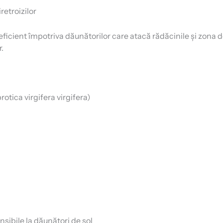
retroizilor
d eficient împotriva dăunătorilor care atacă rădăcinile și zona d
.
otica virgifera virgifera)
ensibile la dăunători de sol