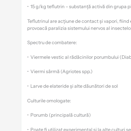
•
15 g/kg teflutrin – substanță activă din grupa pi
Teflutrinul are acțiune de contact și vapori, fiin
provoacă paralizia sistemului nervos al insectelor
Spectru de combatere:
•
Viermele vestic al rădăcinilor porumbului (Diabr
•
Viermi sârmă (Agriotes spp.)
•
Larve de elateride și alte dăunători de sol
Culturile omologate:
•
Porumb (principală cultură)
•
Poate fi utilizat experimental și la alte culturi s