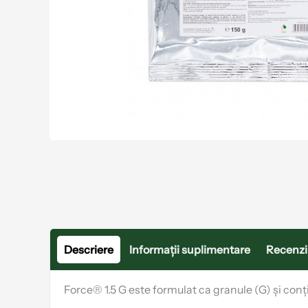
Descriere
Informații suplimentare
Recenzii
Force® 1.5 G este formulat ca granule (G) și conț