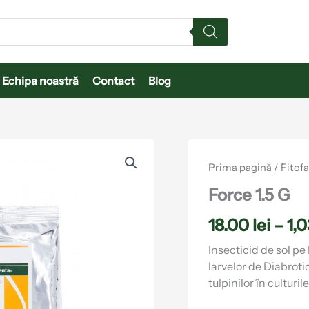
Echipa noastră
Contact
Blog
Cantitate
Force
Prima pagină
/
Fitof
1.5
G
Force 1.5 G
18.00
lei
–
1,
Insecticid de sol pe
larvelor de Diabrotic
tulpinilor în culturi