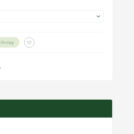
 în coș
e