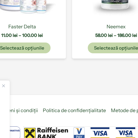
alese
în
pagina
produsului.
Faster Delta
Neemex
11.00
lei
–
100.00
lei
58.00
lei
–
186.00
lei
Selectează opțiunile
Selectează opțiunil
ermeni și condiții
Politica de confidențialitate
Metode de 