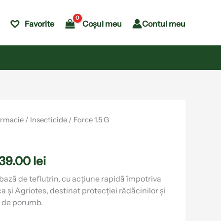
Coșul meu
Contul meu
Favorite
Interval
armacie
/
Insecticide
/ Force 1.5 G
de
prețuri:
039.00
lei
18.00 lei
până
 bază de teflutrin, cu acțiune rapidă împotriva
a și Agriotes, destinat protecției rădăcinilor și
la
le de porumb.
1,039.00 lei