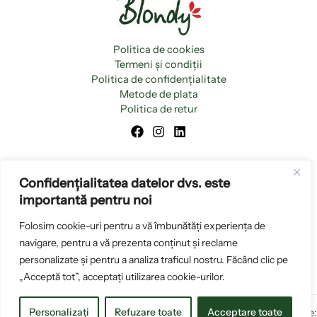
Politica de cookies
Termeni și condiții
Politica de confidențialitate
Metode de plata
Politica de retur
Confidențialitatea datelor dvs. este
importantă pentru noi
Folosim cookie-uri pentru a vă îmbunătăți experiența de
navigare, pentru a vă prezenta conținut și reclame
personalizate și pentru a analiza traficul nostru. Făcând clic pe
„Acceptă tot”, acceptați utilizarea cookie-urilor.
Personalizați
Refuzare toate
Acceptare toate
Copyright © 2026 www.blondyromania.ro |
Creare magazin online: