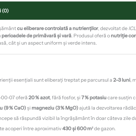
 (0)
ășământ
cu eliberare controlată a nutrienților
, dezvoltat de
ICL
n perioadele de primăvară și vară
. Produsul oferă o
nutriție co
să, cât și un aspect uniform și verde intens.
rienții esențiali sunt eliberați treptat pe parcursul a
2–3 luni
, 
‑00‑07 oferă
20 % azot
, fără fosfor, și
7 % potasiu
care susțin c
iu (9 % CaO)
și
magneziu (3 % MgO)
ajută la dezvoltarea rădăci
ncepe să răspundă vizibil la îngrășământ în doar câteva zile d
te acoperi între aproximativ
430 și 600 m²
de gazon.