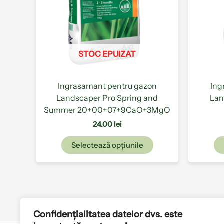
Opțiunile
pot
fi
alese
STOC EPUIZAT
în
pagina
produsului.
Ingrasamant pentru gazon
Ing
Landscaper Pro Spring and
Lan
Summer 20+00+07+9CaO+3MgO
24.00
lei
Selectează opțiunile
Confidențialitatea datelor dvs. este