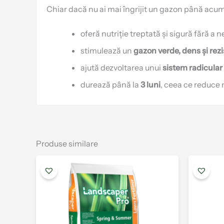
Chiar dacă nu ai mai îngrijit un gazon până acu
oferă nutriție treptată și sigură fără a n
stimulează un
gazon verde, dens și rez
ajută dezvoltarea unui
sistem radicular
durează până la
3 luni
, ceea ce reduce 
Produse similare
Acest
produs
are
mai
multe
variații.