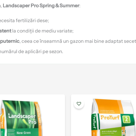
m,
Landscaper Pro Spring & Summer
:
ecesita fertilizări dese;
istent
la condiții de mediu variate;
 puternic
, ceea ce înseamnă un gazon mai bine adaptat secetei
numărul de aplicări pe sezon.
Acest
produs
are
mai
multe
variații.