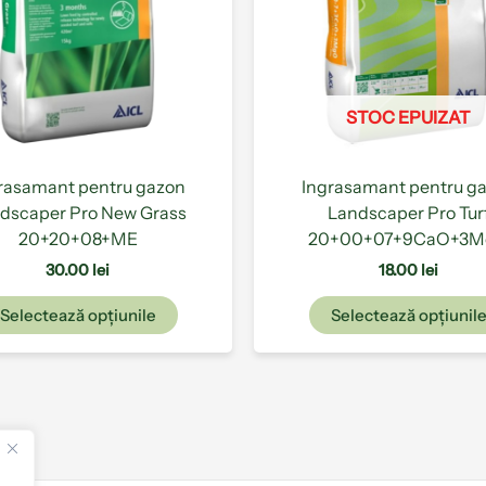
Opțiunile
pot
fi
alese
STOC EPUIZAT
în
pagina
produsului.
rasamant pentru gazon
Ingrasamant pentru g
dscaper Pro New Grass
Landscaper Pro Tur
20+20+08+ME
20+00+07+9CaO+3
30.00
lei
18.00
lei
Selectează opțiunile
Selectează opțiunil