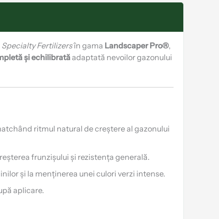
 Specialty Fertilizers
în gama
Landscaper Pro®
,
mpletă și echilibrată
adaptată nevoilor gazonului
matchând ritmul natural de creștere al gazonului
reșterea frunzișului și rezistența generală.
nilor și la menținerea unei culori verzi intense.
upă aplicare.