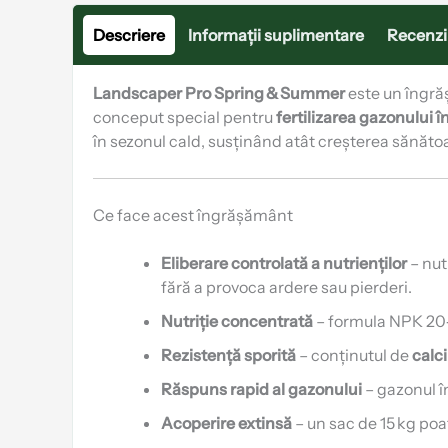
Descriere
Informații suplimentare
Recenzii
Landscaper Pro Spring & Summer
este un îngr
conceput special pentru
fertilizarea gazonului î
în sezonul cald, susținând atât creșterea sănătoa
Ce face acest îngrășământ
Eliberare controlată a nutrienților
– nut
fără a provoca ardere sau pierderi.
Nutriție concentrată
– formula NPK 20
Rezistență sporită
– conținutul de
calc
Răspuns rapid al gazonului
– gazonul î
Acoperire extinsă
– un sac de 15 kg poa