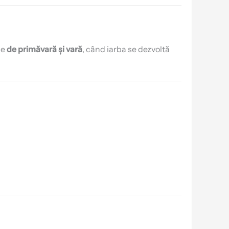
le
de primăvară și vară
, când iarba se dezvoltă