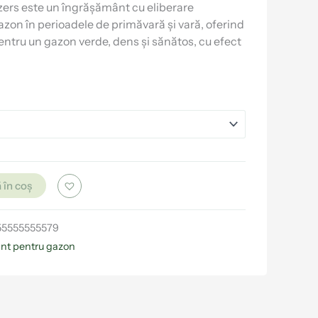
izers este un îngrășământ cu eliberare
azon în perioadele de primăvară și vară, oferind
pentru un gazon verde, dens și sănătos, cu efect
 în coș
55555555579
nt pentru gazon