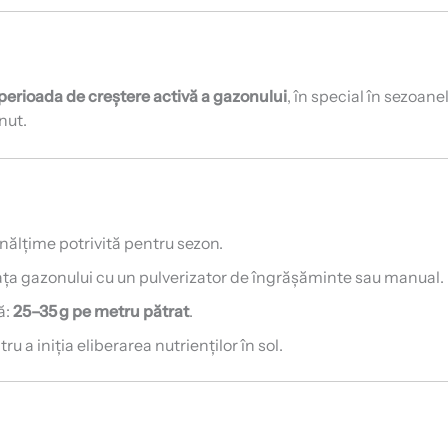
perioada de creștere activă a gazonului
, în special în sezoane
nut.
înălțime potrivită pentru sezon.
ța gazonului cu un pulverizator de îngrășăminte sau manual.
ă:
25–35 g pe metru pătrat
.
 a iniția eliberarea nutrienților în sol.