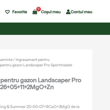
Coșul meu
Contul meu
Favorite
saminte
/
Ingrasamant pentru
 pentru gazon Landscaper Pro Sportmaster
 pentru gazon Landscaper Pro
 26+05+11+2MgO+Zn
ring & Summer 20‑00‑07+9CaO+3MgO de la