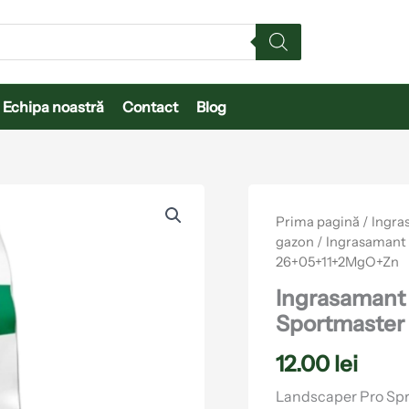
Echipa noastră
Contact
Blog
Cantitate
Ingrasamant
Prima pagină
/
Ingra
pentru
gazon
/ Ingrasamant
gazon
26+05+11+2MgO+Zn
Landscaper
Pro
Ingrasamant
Sportmaster
Sportmaster
26+05+11+2MgO+Zn
12.00
lei
Landscaper Pro Sp