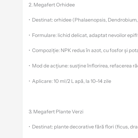
2. Megafert Orhidee
•
Destinat: orhidee (Phalaenopsis, Dendrobium,
•
Formulare: lichid delicat, adaptat nevoilor epifi
•
Compoziție: NPK redus în azot, cu fosfor și po
•
Mod de acțiune: susține înflorirea, refacerea ră
•
Aplicare: 10 ml/2 L apă, la 10–14 zile
3. Megafert Plante Verzi
•
Destinat: plante decorative fără flori (ficus, dr