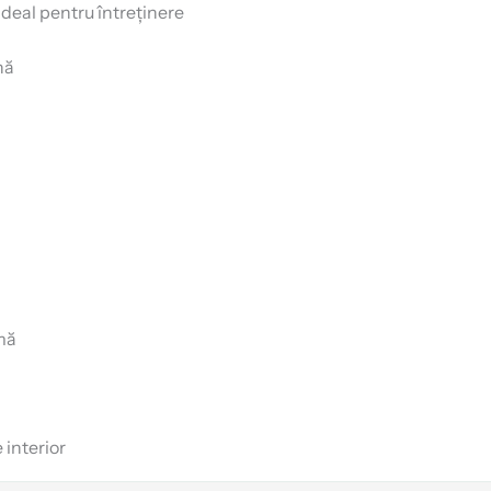
deal pentru întreținere
nă
mă
 interior