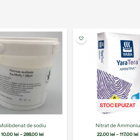
Interval
Acest
de
produs
prețuri:
are
10.00 lei
până
mai
la
l
multe
288.00 lei
1
variații.
Opțiunile
pot
fi
alese
STOC EPUIZAT
în
pagina
produsului.
Molibdenat de sodiu
Nitrat de Ammoniu
10.00
lei
–
288.00
lei
22.00
lei
–
117.00
lei