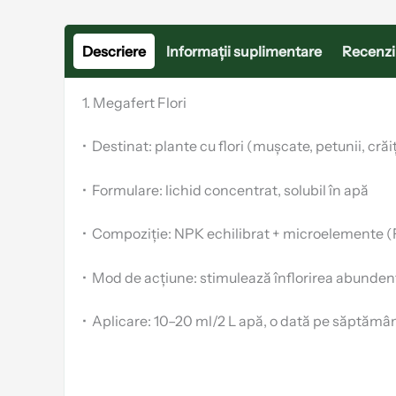
Descriere
Informații suplimentare
Recenzii
1. Megafert Flori
•
Destinat: plante cu flori (mușcate, petunii, crăițe
•
Formulare: lichid concentrat, solubil în apă
•
Compoziție: NPK echilibrat + microelemente (F
•
Mod de acțiune: stimulează înflorirea abundentă,
•
Aplicare: 10–20 ml/2 L apă, o dată pe săptămâ