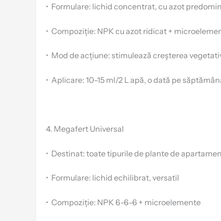
•
Formulare: lichid concentrat, cu azot predomi
•
Compoziție: NPK cu azot ridicat + microeleme
•
Mod de acțiune: stimulează creșterea vegetativ
•
Aplicare: 10–15 ml/2 L apă, o dată pe săptămân
4. Megafert Universal
•
Destinat: toate tipurile de plante de apartamen
•
Formulare: lichid echilibrat, versatil
•
Compoziție: NPK 6-6-6 + microelemente