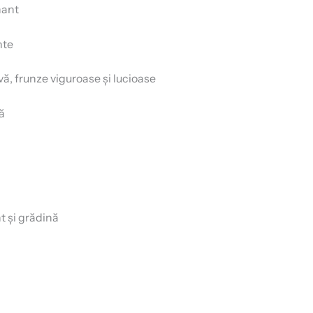
nant
nte
ă, frunze viguroase și lucioase
ă
t și grădină