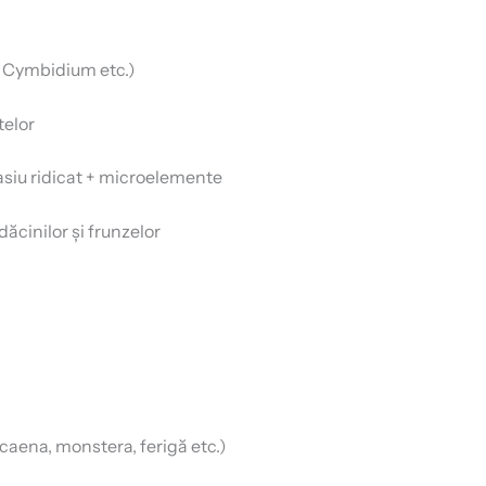
 Cymbidium etc.)
telor
tasiu ridicat + microelemente
dăcinilor și frunzelor
acaena, monstera, ferigă etc.)