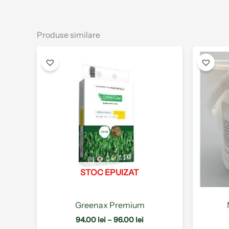
Produse similare
Interval
Acest
de
produs
prețuri:
are
94.00 lei
până
mai
la
multe
96.00 lei
variații.
Opțiunile
pot
fi
alese
STOC EPUIZAT
în
pagina
produsului.
Greenax Premium
94.00
lei
–
96.00
lei