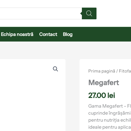
Echipa noastră
Contact
Blog
Cantitate
Megafert
Prima pagină
/
Fitof
Megafert
27.00
lei
Gama Megafert – Flor
cuprinde îngrășămi
pentru nutriția echil
ideale pentru aplica