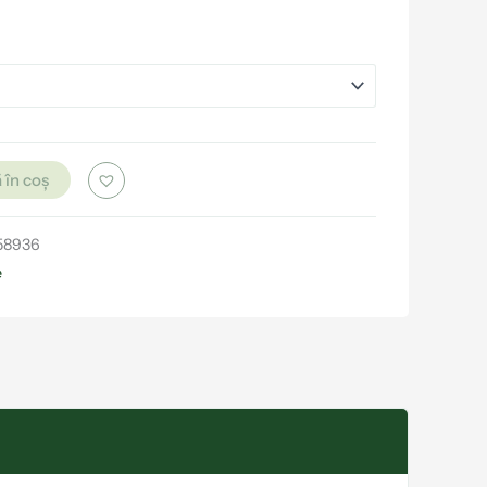
 în coș
58936
e