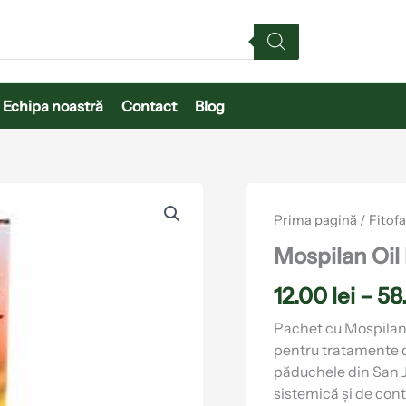
Echipa noastră
Contact
Blog
Cantitate
Mospilan
Prima pagină
/
Fitof
Oil
Pachet
Mospilan Oil
12.00
lei
–
58
Pachet cu Mospilan 
pentru tratamente 
păduchele din San J
sistemică și de cont