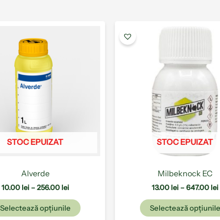
Interval
Acest
de
produs
prețuri:
are
10.00 lei
până
mai
la
multe
256.00 lei
variații.
Opțiunile
pot
fi
alese
STOC EPUIZAT
STOC EPUIZAT
în
pagina
produsului.
Alverde
Milbeknock EC
10.00
lei
–
256.00
lei
13.00
lei
–
647.00
lei
Selectează opțiunile
Selectează opțiunil