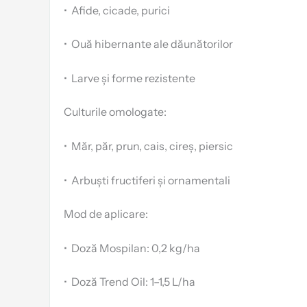
•
Afide, cicade, purici
•
Ouă hibernante ale dăunătorilor
•
Larve și forme rezistente
Culturile omologate:
•
Măr, păr, prun, cais, cireș, piersic
•
Arbuști fructiferi și ornamentali
Mod de aplicare:
•
Doză Mospilan: 0,2 kg/ha
•
Doză Trend Oil: 1–1,5 L/ha