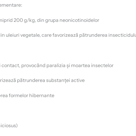
ementare:
miprid 200 g/kg, din grupa neonicotinoidelor
in uleiuri vegetale, care favorizează pătrunderea insecticidului
i contact, provocând paralizia și moartea insectelor
avorizează pătrunderea substanței active
erea formelor hibernante
iciosus)