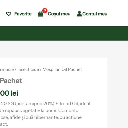
Coșul meu
Contul meu
Favorite
Interval
armacie
/
Insecticide
/ Mospilan Oil Pachet
de
 Pachet
prețuri:
.00
lei
12.00 lei
până
20 SG (acetamiprid 20%) + Trend Oil, ideal
de repaus vegetativ la pomi. Combate
la
osé, afide și ouă hibernante, cu acțiune
58.00 lei
act.