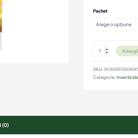
Pachet
Adaugă
SKU:
904689356984
Categorie:
Insecticid
 (0)