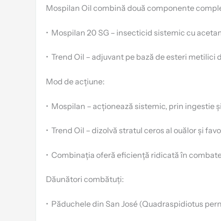
Mospilan Oil combină două componente compl
•
Mospilan 20 SG – insecticid sistemic cu aceta
•
Trend Oil – adjuvant pe bază de esteri metilici d
Mod de acțiune:
•
Mospilan – acționează sistemic, prin ingestie ș
•
Trend Oil – dizolvă stratul ceros al ouălor și f
•
Combinația oferă eficiență ridicată în combat
Dăunători combătuți:
•
Păduchele din San José (Quadraspidiotus pern