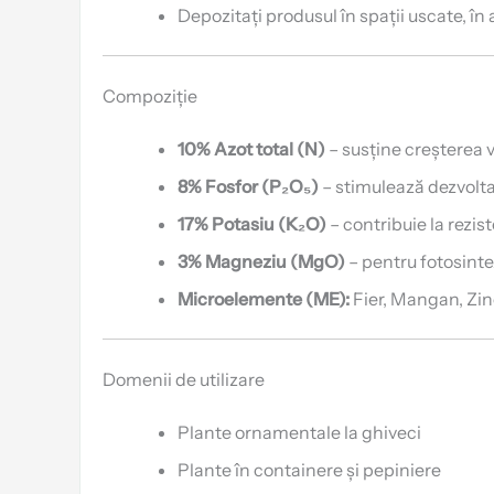
Depozitați produsul în spații uscate, în
Compoziție
10% Azot total (N)
– susține creșterea 
8% Fosfor (P₂O₅)
– stimulează dezvolta
17% Potasiu (K₂O)
– contribuie la rezist
3% Magneziu (MgO)
– pentru fotosinte
Microelemente (ME):
Fier, Mangan, Zin
Domenii de utilizare
Plante ornamentale la ghiveci
Plante în containere și pepiniere