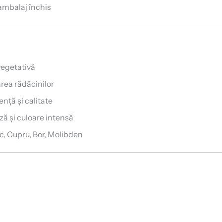
 ambalaj închis
vegetativă
rea rădăcinilor
ență și calitate
ză și culoare intensă
c, Cupru, Bor, Molibden