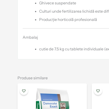
Ghivece suspendate
Culturi unde fertilizarea lichidă este dif
Producție horticolă profesională
Ambalaj
cutie de 7.5 kg cu tablete individuale (ex.
Produse similare
Interval
Acest
de
produs
prețuri:
are
37.00 lei
până
mai
la