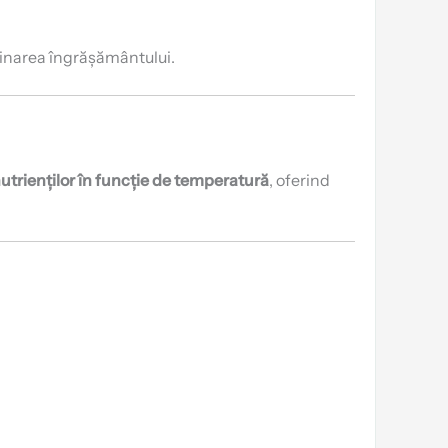
minarea îngrășământului.
nutrienților în funcție de temperatură
, oferind