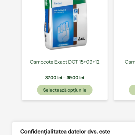
multe
39.00 lei
variații.
Opțiunile
pot
fi
alese
în
pagina
produsului.
Osmocote Exact DCT 15+09+12
Osmo
37.00
lei
–
39.00
lei
Selectează opțiunile
Confidențialitatea datelor dvs. este