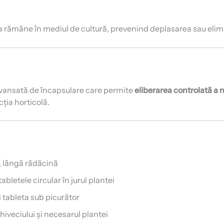
leta rămâne în mediul de cultură, prevenind deplasarea sau eli
vansată de încapsulare care permite
eliberarea controlată a 
ția horticolă.
, lângă rădăcină
bletele circular în jurul plantei
ți tableta sub picurător
hiveciului și necesarul plantei