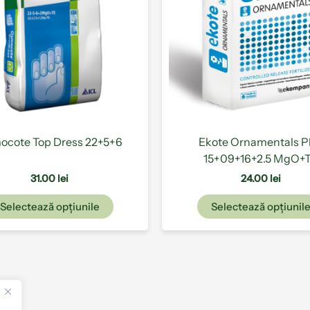
multe
variații.
Opțiunile
pot
fi
alese
în
pagina
produsului.
cote Top Dress 22+5+6
Ekote Ornamentals P
15+09+16+2.5 MgO+
31.00
lei
24.00
lei
Selectează opțiunile
Selectează opțiunil