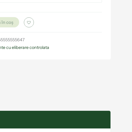
 în coș
55555555647
te cu eliberare controlata