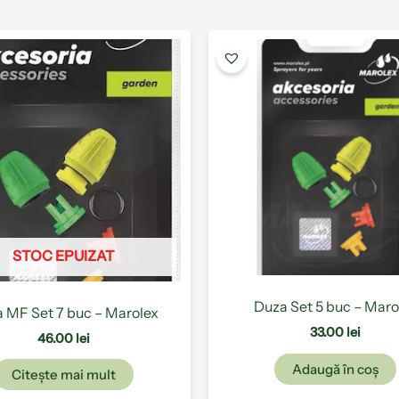
STOC EPUIZAT
Duza Set 5 buc – Maro
 MF Set 7 buc – Marolex
33.00
lei
46.00
lei
Adaugă în coș
Citește mai mult