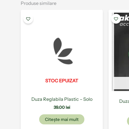
Produse similare
STOC EPUIZAT
Duza Reglabila Plastic – Solo
Duza
39.00
lei
Citește mai mult