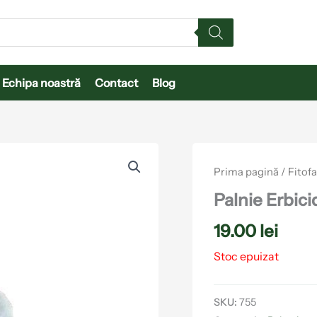
Echipa noastră
Contact
Blog
Prima pagină
/
Fitof
Palnie Erbici
19.00
lei
Stoc epuizat
SKU:
755