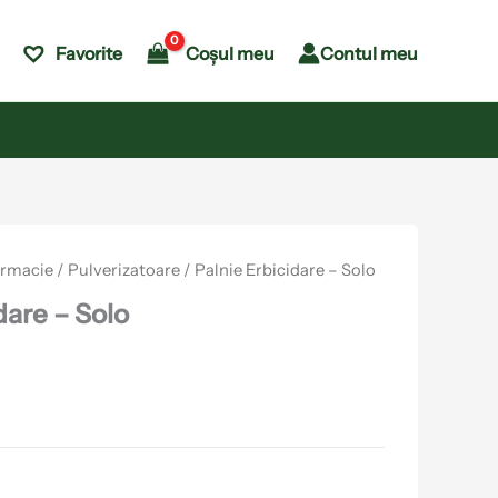
Coșul meu
Contul meu
Favorite
armacie
/
Pulverizatoare
/ Palnie Erbicidare – Solo
dare – Solo