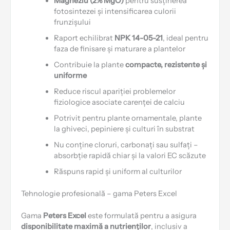
Magneziu (2% MgO)
pentru susținerea
fotosintezei și intensificarea culorii
frunzișului
Raport echilibrat
NPK 14-05-21
, ideal pentru
faza de finisare și maturare a plantelor
Contribuie la plante
compacte, rezistente și
uniforme
Reduce riscul apariției problemelor
fiziologice asociate carenței de calciu
Potrivit pentru plante ornamentale, plante
la ghiveci, pepiniere și culturi în substrat
Nu conține cloruri, carbonați sau sulfați –
absorbție rapidă chiar și la valori EC scăzute
Răspuns rapid și uniform al culturilor
Tehnologie profesională – gama Peters Excel
Gama
Peters Excel
este formulată pentru a asigura
disponibilitate maximă a nutrienților
, inclusiv a