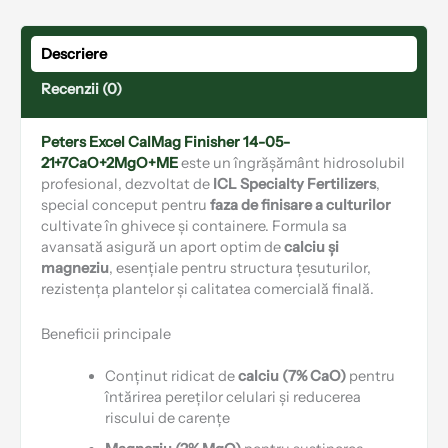
Descriere
Recenzii (0)
Peters Excel CalMag Finisher 14-05-
21+7CaO+2MgO+ME
este un îngrășământ hidrosolubil
profesional, dezvoltat de
ICL Specialty Fertilizers
,
special conceput pentru
faza de finisare a culturilor
cultivate în ghivece și containere. Formula sa
avansată asigură un aport optim de
calciu și
magneziu
, esențiale pentru structura țesuturilor,
rezistența plantelor și calitatea comercială finală.
Beneficii principale
Conținut ridicat de
calciu (7% CaO)
pentru
întărirea pereților celulari și reducerea
riscului de carențe