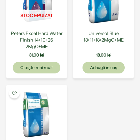
STOC EPUIZAT
Peters Excel Hard Water
Universol Blue
Finish 14+10+26
18+11+18+2MgO+ME
2MgO+ME
31.00
lei
18.00
lei
Citește mai mult
Adaugă în coș