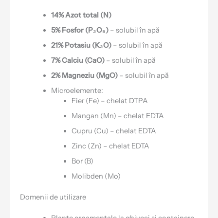
14% Azot total (N)
5% Fosfor (P₂O₅)
– solubil în apă
21% Potasiu (K₂O)
– solubil în apă
7% Calciu (CaO)
– solubil în apă
2% Magneziu (MgO)
– solubil în apă
Microelemente:
Fier (Fe) – chelat DTPA
Mangan (Mn) – chelat EDTA
Cupru (Cu) – chelat EDTA
Zinc (Zn) – chelat EDTA
Bor (B)
Molibden (Mo)
Domenii de utilizare
Plante ornamentale la ghiveci și containere