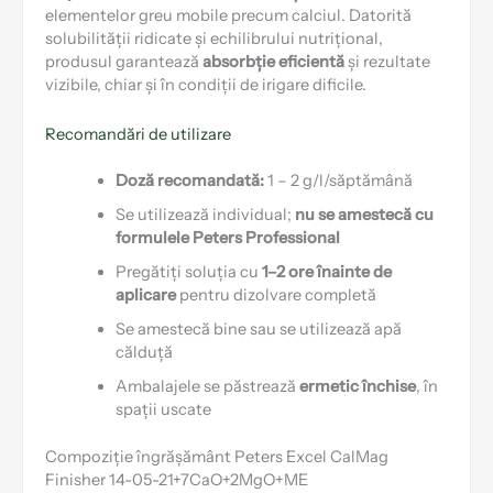
elementelor greu mobile precum calciul. Datorită
solubilității ridicate și echilibrului nutrițional,
produsul garantează
absorbție eficientă
și rezultate
vizibile, chiar și în condiții de irigare dificile.
Recomandări de utilizare
Doză recomandată:
1 – 2 g/l/săptămână
Se utilizează individual;
nu se amestecă cu
formulele Peters Professional
Pregătiți soluția cu
1–2 ore înainte de
aplicare
pentru dizolvare completă
Se amestecă bine sau se utilizează apă
călduță
Ambalajele se păstrează
ermetic închise
, în
spații uscate
Compoziție îngrășământ Peters Excel CalMag
Finisher 14-05-21+7CaO+2MgO+ME