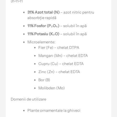
31-11-11
31% Azot total (N)
– azot nitric pentru
absorbție rapidă
11% Fosfor (P₂O₅)
– solubil în apă
11% Potasiu (K₂O)
– solubil în apă
Microelemente:
Fier (Fe) – chelat DTPA
Mangan (Mn) – chelat EDTA
Cupru (Cu) – chelat EDTA
Zinc (Zn) – chelat EDTA
Bor (B)
Molibden (Mo)
Domenii de utilizare
Plante ornamentale la ghiveci