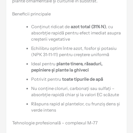
plante ornamentale și culturile în substrat.
Beneficii principale
Conținut ridicat de
azot total (31% N)
, cu
absorbție rapidă pentru efect imediat asupra
creșterii vegetative
Echilibru optim între azot, fosfor și potasiu
(NPK 31-11-11) pentru creștere uniformă
Ideal pentru
plante tinere, răsaduri,
pepiniere și plante la ghiveci
Potrivit pentru
toate tipurile de apă
Nu conține cloruri, carbonați sau sulfați –
absorbție rapidă chiar și la valori EC scăzute
Răspuns rapid al plantelor, cu frunziș dens și
verde intens
Tehnologie profesională – complexul M-77