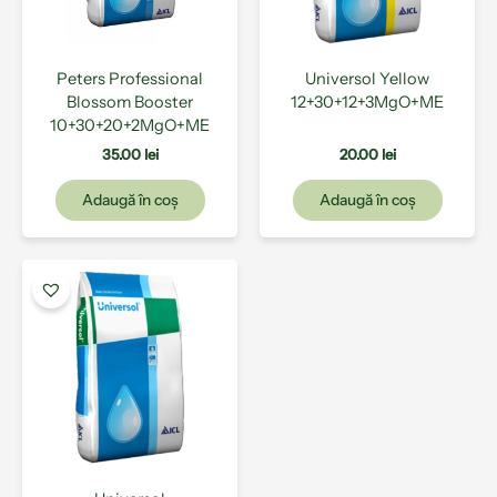
Peters Professional
Universol Yellow
Blossom Booster
12+30+12+3MgO+ME
10+30+20+2MgO+ME
35.00
lei
20.00
lei
Adaugă în coș
Adaugă în coș