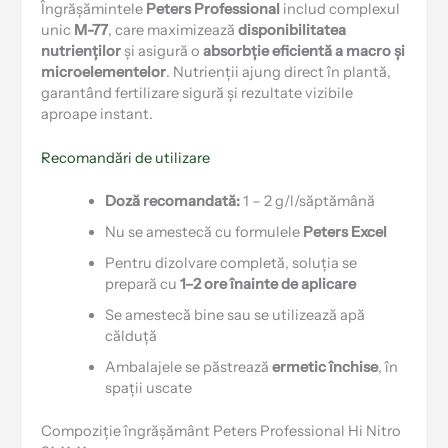
Îngrășămintele
Peters Professional
includ complexul
unic
M-77
, care maximizează
disponibilitatea
nutrienților
și asigură o
absorbție eficientă a macro și
microelementelor
. Nutrienții ajung direct în plantă,
garantând fertilizare sigură și rezultate vizibile
aproape instant.
Recomandări de utilizare
Doză recomandată:
1 – 2 g/l/săptămână
Nu se amestecă cu formulele
Peters Excel
Pentru dizolvare completă, soluția se
prepară cu
1–2 ore înainte de aplicare
Se amestecă bine sau se utilizează apă
călduță
Ambalajele se păstrează
ermetic închise
, în
spații uscate
Compoziție îngrășământ Peters Professional Hi Nitro