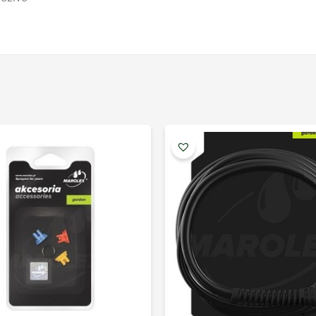
I
p
4
l
5