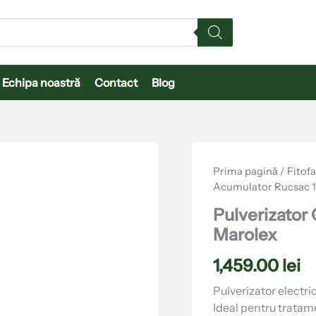
Echipa noastră
Contact
Blog
Prima pagină
/
Fitof
Acumulator Rucsac 12
Pulverizator 
Marolex
1,459.00
lei
Pulverizator electri
Ideal pentru tratame