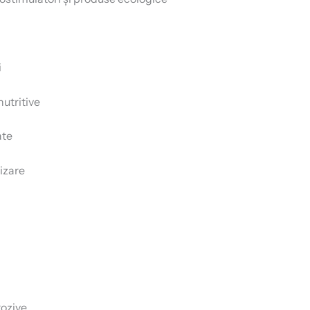
i
nutritive
ate
nizare
rozive