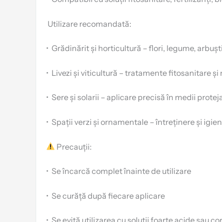
️ Utilizare recomandată:
•
Grădinărit și horticultură – flori, legume, arbușt
•
Livezi și viticultură – tratamente fitosanitare și 
•
Sere și solarii – aplicare precisă în medii protej
•
Spații verzi și ornamentale – întreținere și igie
Precauții:
•
Se încarcă complet înainte de utilizare
•
Se curăță după fiecare aplicare
•
Se evită utilizarea cu soluții foarte acide sau co