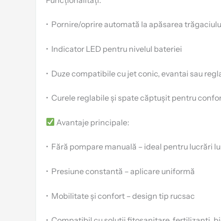
•
Pornire/oprire automată la apăsarea trăgaciulu
•
Indicator LED pentru nivelul bateriei
•
Duze compatibile cu jet conic, evantai sau regl
•
Curele reglabile și spate căptușit pentru confor
Avantaje principale:
•
Fără pompare manuală – ideal pentru lucrări l
•
Presiune constantă – aplicare uniformă
•
Mobilitate și confort – design tip rucsac
•
Compatibil cu soluții fitosanitare, fertilizanți,