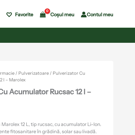
Coșul meu
Contul meu
Favorite
armacie
/
Pulverizatoare
/ Pulverizator Cu
 l – Marolex
Cu Acumulator Rucsac 12 l –
c Marolex 12 L, tip rucsac, cu acumulator Li-Ion.
nte fitosanitare în grădină, solar sau livadă.