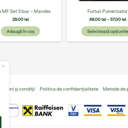
 MF Set 3 buc – Marolex
Furtun Pulverizator
29.00
lei
49.00
lei
–
57.00
lei
Adaugă în coș
Selectează opțiunil
ermeni și condiții
Politica de confidențialitate
Metode de 