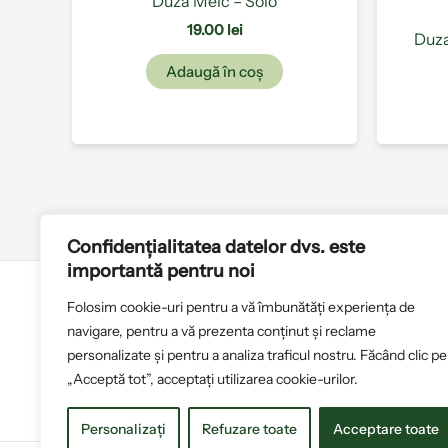
Duza Melc – Solo
19.00
lei
Duza
Adaugă în coș
Confidențialitatea datelor dvs. este
importantă pentru noi
Folosim cookie-uri pentru a vă îmbunătăți experiența de
Politica de cookies
T
navigare, pentru a vă prezenta conținut și reclame
personalizate și pentru a analiza traficul nostru. Făcând clic pe
„Acceptă tot”, acceptați utilizarea cookie-urilor.
Personalizați
Refuzare toate
Acceptare toate