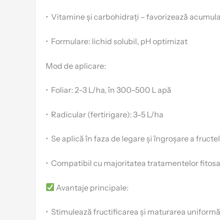
•
Vitamine și carbohidrați – favorizează acumula
•
Formulare: lichid solubil, pH optimizat
Mod de aplicare:
•
Foliar: 2–3 L/ha, în 300–500 L apă
•
Radicular (fertirigare): 3–5 L/ha
•
Se aplică în faza de legare și îngroșare a fructe
•
Compatibil cu majoritatea tratamentelor fitosani
Avantaje principale:
•
Stimulează fructificarea și maturarea uniform