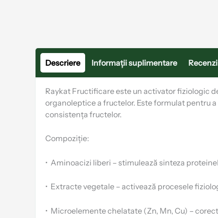
Descriere
Informații suplimentare
Recenzii
Raykat Fructificare este un activator fiziologic de
organoleptice a fructelor. Este formulat pentru 
consistența fructelor.
Compoziție:
•
Aminoacizi liberi – stimulează sinteza proteinel
•
Extracte vegetale – activează procesele fiziolo
•
Microelemente chelatate (Zn, Mn, Cu) – corecte