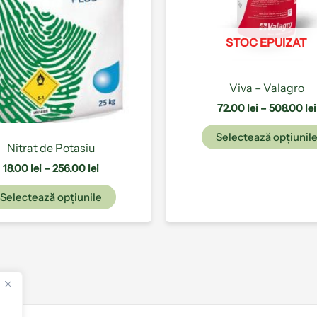
fi
alese
STOC EPUIZAT
în
pagina
produsului.
Viva – Valagro
72.00
lei
–
508.00
lei
Selectează opțiunil
Nitrat de Potasiu
18.00
lei
–
256.00
lei
Selectează opțiunile