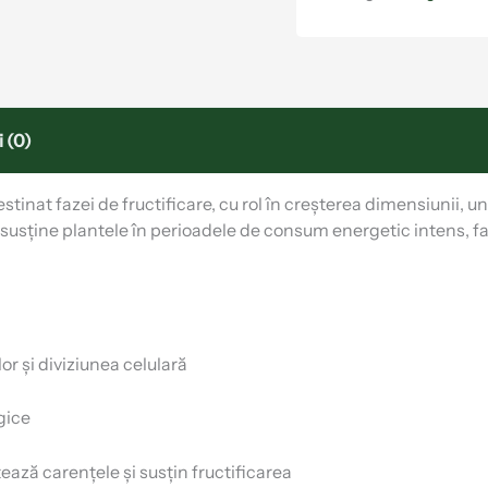
 (0)
stinat fazei de fructificare, cu rol în creșterea dimensiunii, u
a susține plantele în perioadele de consum energetic intens, f
or și diviziunea celulară
gice
ază carențele și susțin fructificarea