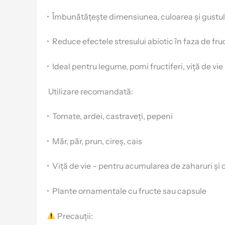
•
Îmbunătățește dimensiunea, culoarea și gustul 
•
Reduce efectele stresului abiotic în faza de fru
•
Ideal pentru legume, pomi fructiferi, viță de vi
️ Utilizare recomandată:
•
Tomate, ardei, castraveți, pepeni
•
Măr, păr, prun, cireș, cais
•
Viță de vie – pentru acumularea de zaharuri și 
•
Plante ornamentale cu fructe sau capsule
Precauții: