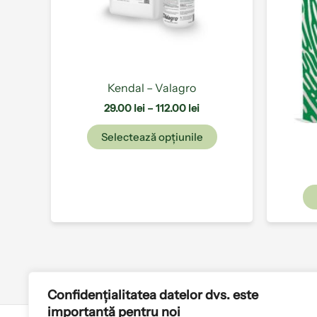
fi
alese
în
pagina
produsului.
Kendal – Valagro
29.00
lei
–
112.00
lei
Selectează opțiunile
Confidențialitatea datelor dvs. este
importantă pentru noi