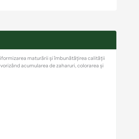
niformizarea maturării și îmbunătățirea calității
avorizând acumularea de zaharuri, colorarea și