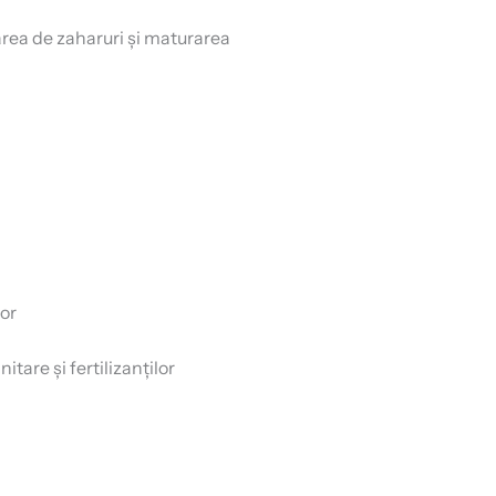
rea de zaharuri și maturarea
lor
tare și fertilizanților
ă