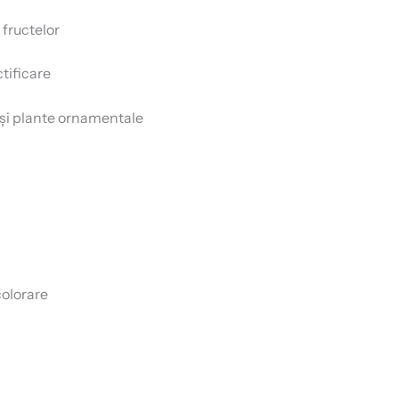
fructelor
ctificare
e și plante ornamentale
colorare