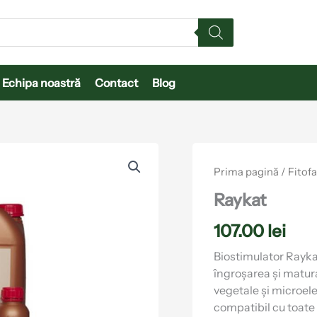
Echipa noastră
Contact
Blog
Cantitate
Raykat
Prima pagină
/
Fitof
Raykat
107.00
lei
Biostimulator Raykat
îngroșarea și matur
vegetale și microele
compatibil cu toate 