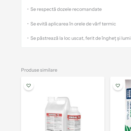
•
Se respectă dozele recomandate
•
Se evită aplicarea în orele de vârf termic
•
Se păstrează la loc uscat, ferit de îngheț și lum
Produse similare
Interval
Acest
de
produs
prețuri:
are
29.00 lei
până
mai
la
multe
112.00 lei
variații.
Opțiunile
pot