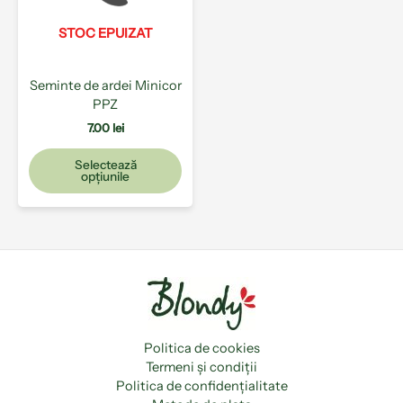
Opțiunile
pot
STOC EPUIZAT
fi
alese
Seminte de ardei Minicor
în
PPZ
pagina
produsului.
7.00
lei
Selectează
opțiunile
Politica de cookies
Termeni și condiții
Politica de confidențialitate