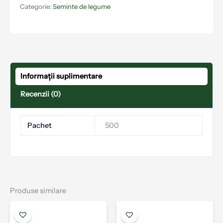
Categorie:
Seminte de legume
Informații suplimentare
Recenzii (0)
Pachet
500
Produse similare
Interval
Acest
Aces
de
produs
prod
prețuri: