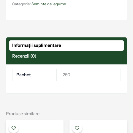
Categorie:
Seminte de legume
Informații suplimentare
Recenzii (0)
Pachet
250
Produse similare
Acest
Aces
produs
prod