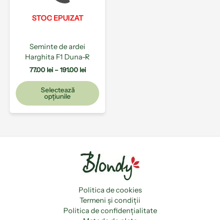
Opțiunile
pot
STOC EPUIZAT
fi
alese
Seminte de ardei
în
Harghita F1 Duna-R
pagina
produsului.
77.00
lei
–
191.00
lei
Selectează
opțiunile
Politica de cookies
Termeni și condiții
Politica de confidențialitate