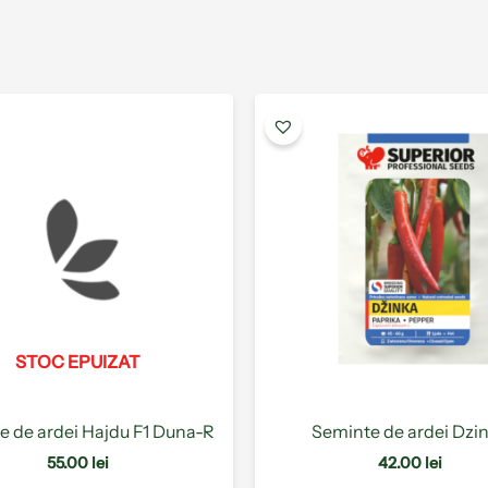
Acest
produs
are
mai
multe
variații.
Opțiunile
pot
fi
alese
STOC EPUIZAT
în
pagina
produsului.
e de ardei Hajdu F1 Duna-R
Seminte de ardei Dzi
55.00
lei
42.00
lei