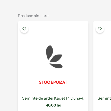
Produse similare
Acest
produs
are
mai
multe
variații.
Opțiunile
pot
fi
alese
STOC EPUIZAT
în
pagina
produsului.
Seminte de ardei Kadet F1 Duna-R
Semint
40.00
lei