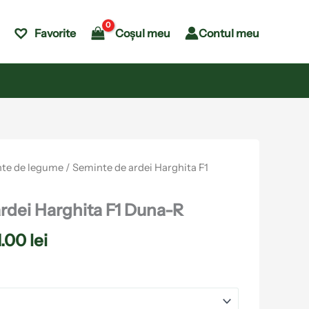
Coșul meu
Contul meu
Favorite
Interval
te de legume
/ Seminte de ardei Harghita F1
de
prețuri:
rdei Harghita F1 Duna-R
77.00 lei
1.00
lei
până
la
191.00 lei