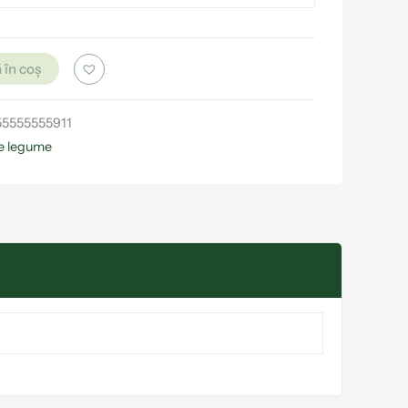
 în coș
55555555911
e legume