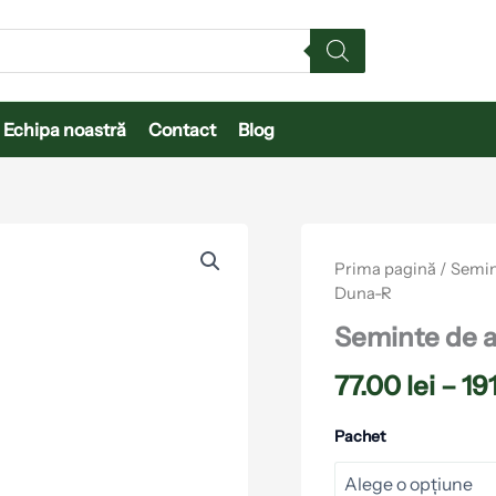
Echipa noastră
Contact
Blog
Cantitate
Seminte
Prima pagină
/
Semin
de
Duna-R
ardei
Harghita
Seminte de a
F1
Duna-
77.00
lei
–
19
R
Pachet