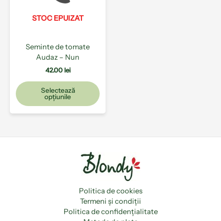
Opțiunile
pot
STOC EPUIZAT
fi
alese
Seminte de tomate
în
Audaz – Nun
pagina
produsului.
42.00
lei
Selectează
opțiunile
Politica de cookies
Termeni și condiții
Politica de confidențialitate