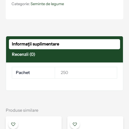
Categorie:
Seminte de legume
Informații suplimentare
Recenzii (0)
Pachet
250
Produse similare
Acest
Aces
produs
prod