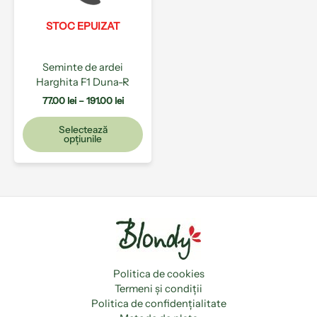
Opțiunile
pot
STOC EPUIZAT
fi
alese
Seminte de ardei
în
Harghita F1 Duna-R
pagina
produsului.
77.00
lei
–
191.00
lei
Selectează
opțiunile
Politica de cookies
Termeni și condiții
Politica de confidențialitate