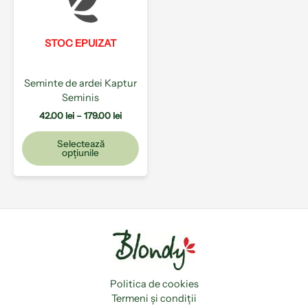
179.00 lei
variații.
Opțiunile
pot
STOC EPUIZAT
fi
alese
Seminte de ardei Kaptur
în
Seminis
pagina
produsului.
42.00
lei
–
179.00
lei
Selectează
opțiunile
Politica de cookies
Termeni și condiții