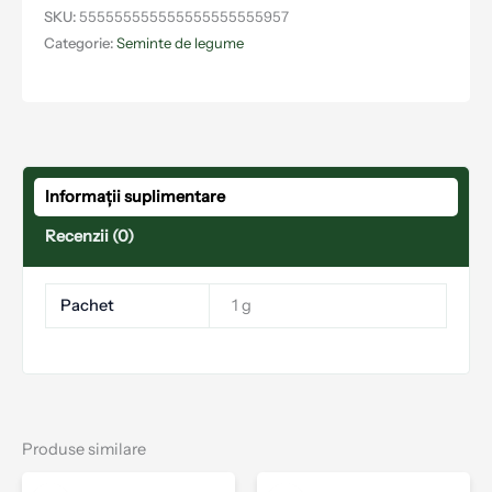
SKU:
555555555555555555555957
Categorie:
Seminte de legume
Informații suplimentare
Recenzii (0)
Pachet
1 g
Produse similare
Interval
Acest
Aces