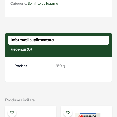
Categorie:
Seminte de legume
Informații suplimentare
Recenzii (0)
Pachet
250 g
Produse similare
Acest
produs