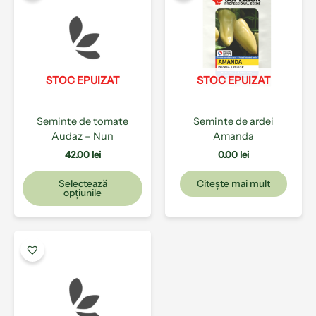
are
mai
multe
variații.
Opțiunile
pot
STOC EPUIZAT
STOC EPUIZAT
fi
alese
Seminte de tomate
Seminte de ardei
în
Audaz – Nun
Amanda
pagina
produsului.
42.00
lei
0.00
lei
Selectează
Citește mai mult
opțiunile
Acest
produs
are
mai
multe
variații.