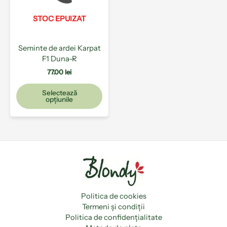
Opțiunile
pot
STOC EPUIZAT
fi
alese
Seminte de ardei Karpat
în
F1 Duna-R
pagina
produsului.
77.00
lei
Selectează
opțiunile
Politica de cookies
Termeni și condiții
Politica de confidențialitate