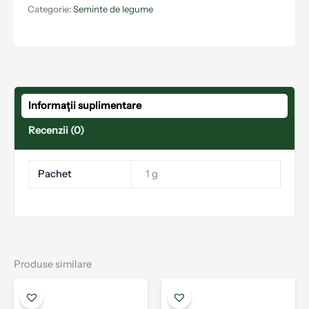
Categorie:
Seminte de legume
Informații suplimentare
Recenzii (0)
Pachet
1 g
Produse similare
Interval
Acest
Aces
de
produs
prod
prețuri: