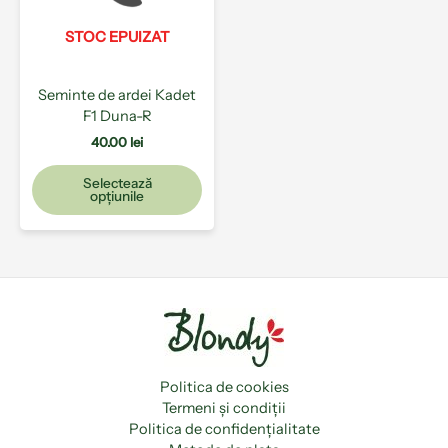
Opțiunile
pot
STOC EPUIZAT
fi
alese
Seminte de ardei Kadet
în
F1 Duna-R
pagina
produsului.
40.00
lei
Selectează
opțiunile
Politica de cookies
Termeni și condiții
Politica de confidențialitate