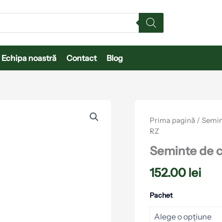
Echipa noastră
Contact
Blog
Cantitate
Seminte
Prima pagină
/
Semin
de
RZ
conopida
Santamaria
Seminte de 
RZ
152.00
lei
Pachet