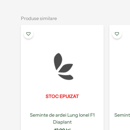
Produse similare
Acest
produs
are
mai
multe
variații.
Opțiunile
pot
fi
alese
STOC EPUIZAT
în
pagina
produsului.
Seminte de ardei Lung Ionel F1
Semint
Diaplant