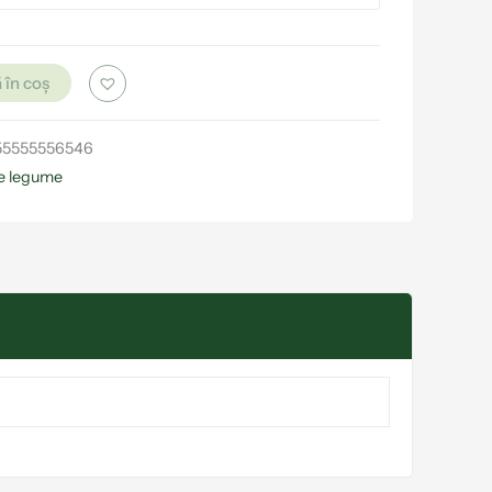
 în coș
55555556546
e legume