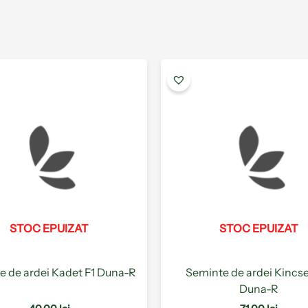
Acest
produs
are
mai
multe
variații.
Opțiunile
pot
fi
alese
STOC EPUIZAT
STOC EPUIZAT
în
pagina
produsului.
e de ardei Kadet F1 Duna-R
Seminte de ardei Kincs
Duna-R