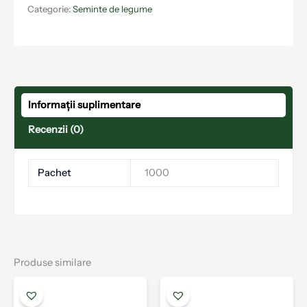
Categorie:
Seminte de legume
Informații suplimentare
Recenzii (0)
Pachet
1000
Produse similare
Interval
Acest
Aces
de
produs
prod
prețuri: