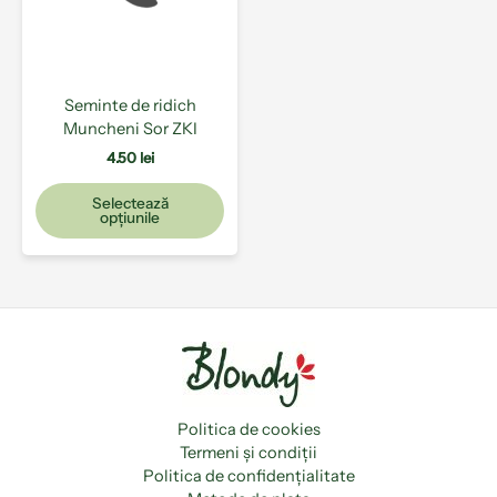
Opțiunile
pot
fi
alese
Seminte de ridich
în
Muncheni Sor ZKI
pagina
produsului.
4.50
lei
Selectează
opțiunile
Politica de cookies
Termeni și condiții
Politica de confidențialitate