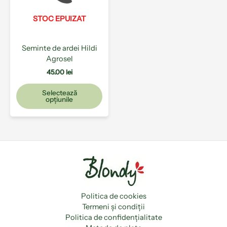
Opțiunile
pot
STOC EPUIZAT
fi
alese
Seminte de ardei Hildi
în
Agrosel
pagina
produsului.
45.00
lei
Selectează
opțiunile
Politica de cookies
Termeni și condiții
Politica de confidențialitate