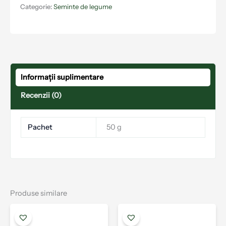
Categorie:
Seminte de legume
Informații suplimentare
Recenzii (0)
Pachet
50 g
Produse similare
Acest
Aces
produs
prod