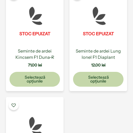
are
are
mai
mai
multe
mult
variații.
varia
Opțiunile
Opți
pot
pot
STOC EPUIZAT
STOC EPUIZAT
fi
fi
alese
ales
Seminte de ardei
Seminte de ardei Lung
în
în
Kincsem F1 Duna-R
Ionel F1 Diaplant
pagina
pagi
produsului.
prod
71.00
lei
12.00
lei
Selectează
Selectează
opțiunile
opțiunile
Acest
produs
are
mai
multe
variații.