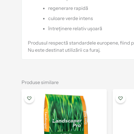
regenerare rapidă
culoare verde intens
întreținere relativ ușoară
Produsul respectă standardele europene, fiind potr
Nu este destinat utilizării ca furaj.
Produse similare
Interval
Acest
de
produs
prețuri:
are
230.00 lei
până
mai
la
multe
410.00 lei
variații.