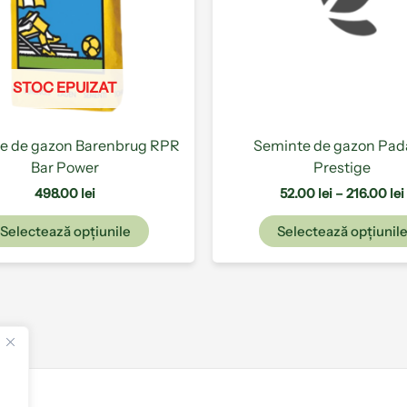
Opțiunile
pot
fi
alese
STOC EPUIZAT
în
pagina
produsului.
e de gazon Barenbrug RPR
Seminte de gazon Pa
Bar Power
Prestige
498.00
lei
52.00
lei
–
216.00
lei
Selectează opțiunile
Selectează opțiunil