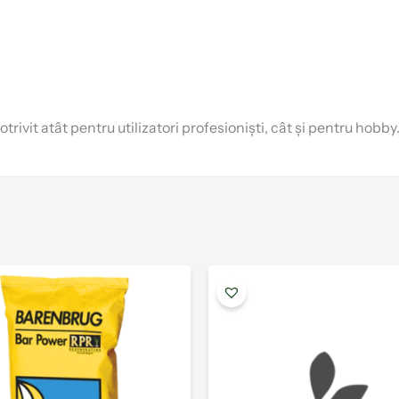
ivit atât pentru utilizatori profesioniști, cât și pentru hobby
Acest
produs
are
mai
multe
variații.