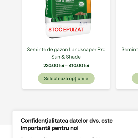
Opțiunile
pot
fi
alese
STOC EPUIZAT
în
pagina
produsului.
Seminte de gazon Landscaper Pro
Semint
Sun & Shade
230.00
lei
–
410.00
lei
Selectează opțiunile
Confidențialitatea datelor dvs. este
importantă pentru noi