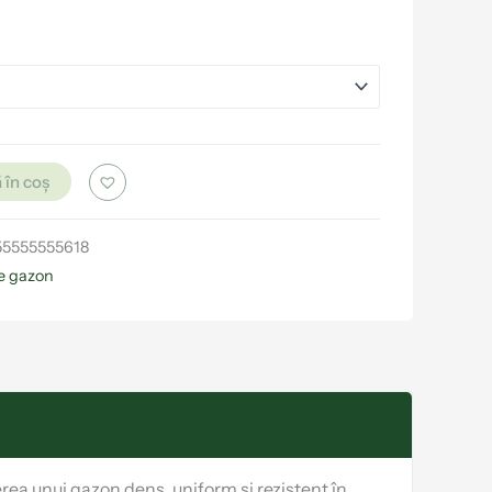
 în coș
55555555618
e gazon
rea unui gazon dens, uniform și rezistent în