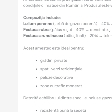
condițiile climatice din România. Produsul este ve
Compoziția include:
Lolium perenne
(iarbă de gazon perenă) – 40% →
Festuca rubra
(păiuș roșu) – 40% → densitate și 
Festuca arundinacea
(păiuș înalt) – 20% → toleran
Acest amestec este ideal pentru:
grădini private
spații verzi rezidențiale
peluze decorative
zone cu trafic moderat
Datorită echilibrului dintre speciile incluse, gazo
rezistență bună la secetă