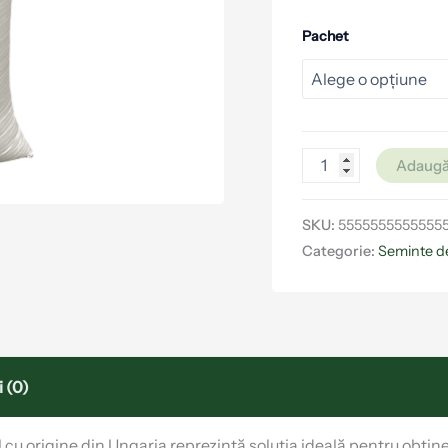
Pachet
Adaugă
SKU:
5555555555555
Categorie:
Seminte d
 (0)
cu origine din Ungaria reprezintă soluția ideală pentru obține