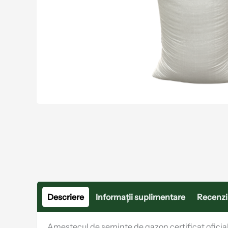
Descriere
Informații suplimentare
Recenzii
Amestecul de semințe de gazon certificat oficial 