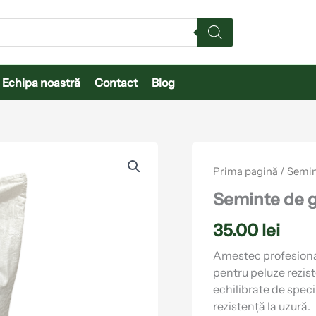
Echipa noastră
Contact
Blog
Cantitate
Seminte
Prima pagină
/
Semin
de
gazon
Seminte de 
Sport
35.00
lei
Amestec profesional 
pentru peluze rezis
echilibrate de speci
rezistență la uzură.