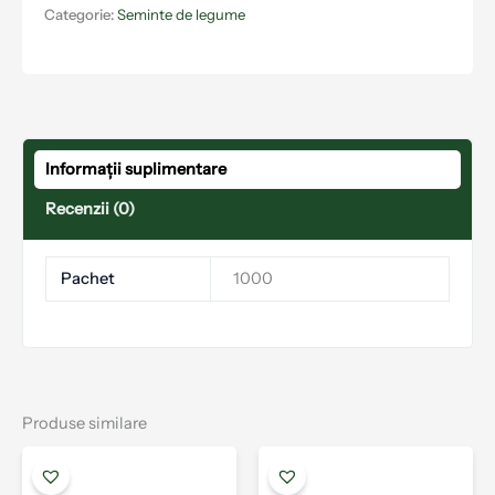
Categorie:
Seminte de legume
Informații suplimentare
Recenzii (0)
Pachet
1000
Produse similare
Acest
Aces
produs
prod