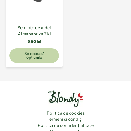
Opțiunile
pot
fi
alese
Seminte de ardei
în
Almapaprika ZKI
pagina
produsului.
8.50
lei
Selectează
opțiunile
Politica de cookies
Termeni și condiții
Politica de confidențialitate