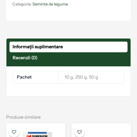
Categorie:
Seminte de legume
Informații suplimentare
Recenzii (0)
Pachet
10 g, 250 g, 50 g
Produse similare
Aces
prod