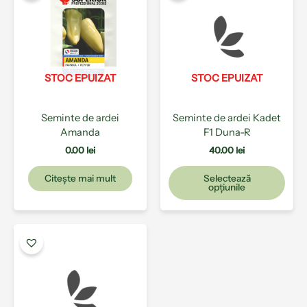
are
mai
mult
varia
Opți
pot
STOC EPUIZAT
STOC EPUIZAT
fi
ales
Seminte de ardei
Seminte de ardei Kadet
în
Amanda
F1 Duna-R
pagi
prod
0.00
lei
40.00
lei
Citește mai mult
Selectează
opțiunile
Acest
produs
are
mai
multe
variații.