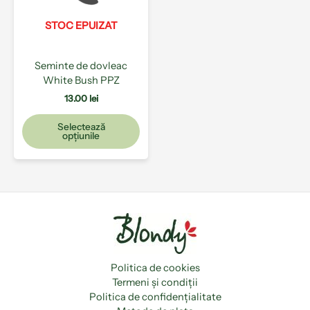
Opțiunile
pot
STOC EPUIZAT
fi
alese
Seminte de dovleac
în
White Bush PPZ
pagina
produsului.
13.00
lei
Selectează
opțiunile
Politica de cookies
Termeni și condiții
Politica de confidențialitate