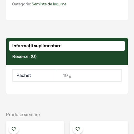
Categorie:
Seminte de legume
Informații suplimentare
Recenzii (0)
Pachet
10 g
Produse similare
Acest
Aces
produs
prod