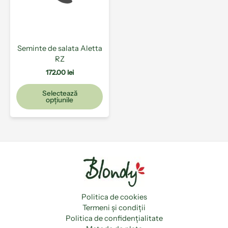
Opțiunile
pot
fi
alese
Seminte de salata Aletta
în
RZ
pagina
produsului.
172.00
lei
Selectează
opțiunile
Politica de cookies
Termeni și condiții
Politica de confidențialitate