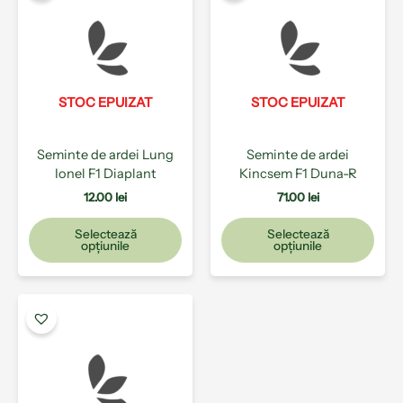
are
are
mai
mai
multe
mult
variații.
varia
Opțiunile
Opți
pot
pot
STOC EPUIZAT
STOC EPUIZAT
fi
fi
alese
ales
Seminte de ardei Lung
Seminte de ardei
în
în
Ionel F1 Diaplant
Kincsem F1 Duna-R
pagina
pagi
produsului.
prod
12.00
lei
71.00
lei
Selectează
Selectează
opțiunile
opțiunile
Acest
produs
are
mai
multe
variații.