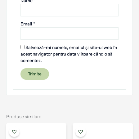
Nume
*
Email
*
Salvează-mi numele, emailul și site-ul web în
acest navigator pentru data viitoare când o să
comentez.
Produse similare
Acest
Aces
produs
prod
are
are