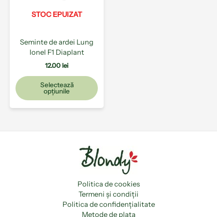
Opțiunile
pot
STOC EPUIZAT
fi
alese
Seminte de ardei Lung
în
Ionel F1 Diaplant
pagina
produsului.
12.00
lei
Selectează
opțiunile
Politica de cookies
Termeni și condiții
Politica de confidențialitate
Metode de plata